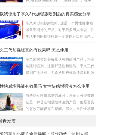
立，而另一人倒立。考验了男女双方身体素
国，虐恋是一个更为温暖的称呼。虐恋这个
质，需慎重尝试。侧躺式的舒适之处这一姿
谈我使用了享久3代加强版喷剂后的真实感受分享
词是由施虐倾向（Sadism）和受虐倾向（M
势的独特之处在于，女性可以更轻松地掌控
asochism）两者合成的，它的英文简写即我
享久3代加强版喷剂，这是一个男性健康领
伴侣的口舌刺激，同时避免疲劳。男性则可
们通常所说的SM。SM情趣道具包括捆绑和
域备受期待的产品。对于很多男人来说，性
通过合适的角度和...
束缚、悬吊、性辅助工具、灌肠、导尿、窒
生活中的困扰往往是一个难以开口的话题，
息、穿刺穿环、舔、野外调教、蜡烛、冰
但是这个产品的到来为我们提供了一个解决
块、夹子、鞭打、头发、剃体毛等。这些道
久三代加强版真的有效果吗 怎么使用
之道。我对这款产品的真实感受是非常积极
具在使用时需要注意安全和卫生，尤其是涉
的，因为它在改善男人的房事时间方面提供
享久延时喷剂是备受认可的延时产品，为高
及到身体部位的刺激和捆绑时，要注意血...
了显著的帮助。首先，我要强调的是这个产
端延时喷剂，注重舒适性和性能。享久三代
品的使用非常简单。只需将享久3代加强版
得到广泛认可，无论从用户体验还是延时效
喷剂喷洒在阳具上，然后轻轻按摩，稍等片
果来看，都表现出色，被誉为最佳产品。原
刻，你就可以享受到它的效果了。这一点对
性快感增强液有效果吗 女性快感增强液怎么使用
理解析享久三代的成分包括红高颗、丁香、
我来说非常重要，因为它不需要繁琐的准备
淫羊藿、绿茶、达米阿那植物、马鹿茸、人
当谈到女性快感增强液时，许多人可能知道
或额外的设备，而是一个方便且离不开家的
参、秦椒、乙醇等。这些成分不仅减少敏感
它是一种旨在增强性体验的产品，但是否真
解决方案。当我第一次使用...
度以延长时间，还添加了提升快感的成分，
的有效可能仍存在疑问。那么，女性快感增
实现延时效果的同时保留性生活的乐趣。产
强液是否真的有效呢？如何正确使用它？接
品特性起效时间：15分钟延时时间：30分钟
最近发表
下来，让我们一起通过享久客服来了解一
左右最长有效时间：15小时15分钟开始起
下。女性快感增强液的有效性女性快感增强
效，30分钟至7小时内效果最佳，15小时内
2026享久小蓝片全新详解：成分功效、适用人群、
液是一种针对女性的产品，据称可以增强性