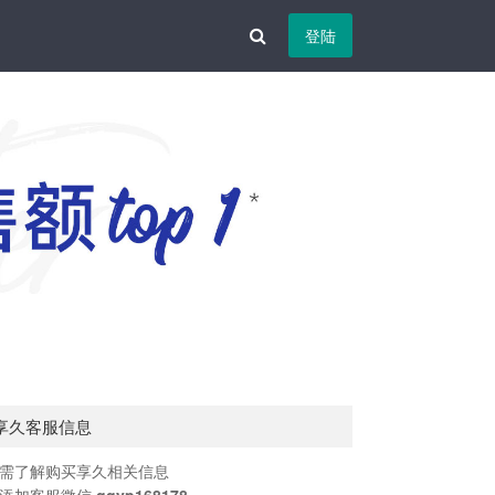
登陆
享久客服信息
需了解购买享久相关信息
添加客服微信
qqyp168178