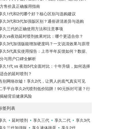
持续有效。清洗...
方售价及正确服用指南
欲。如果你在性方面感到冷漠，可以考虑尝
试这种产品，它可能有助于提高性表现，并
享久1代和2代哪个好？核心区别与选购建议
增加私处的敏感度，从而改善性生活。如果
享久3代和3代加强版区别？通俗讲清差异与选购
你担心自己的性功能不佳，可以尝试使用女
享久三代的正确使用方法和注意事项
性快感增强液来满足你的生理需求。女性快
享久vs夜劲延时喷剂效果对比：哪个更适合你？
感增强液的使用方法女性快感...
享久3代加强版能增加硬度吗？一文说清效果与原理
享久5代真实使用报告：上市半年反馈如何？数据、
分与用户口碑全解析
享久1代 vs 夜劲5代全面对比：十年升级，如何选择
适合的延时喷剂？
告别网络吹嘘！享久2代，让男人的底气真实可见
二手平台享久2代喷剂低价陷阱！90元拆封可退？行
揭秘背后健康风险
标签列表
享久
延时喷剂
享久三代
享久二代
享久3代
享久三代加强版
享久液体跳蛋
享久2代