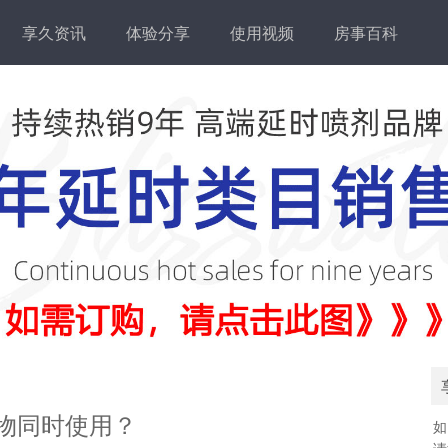
享久资讯
体验分享
使用视频
房事百科
物同时使用？
如
请