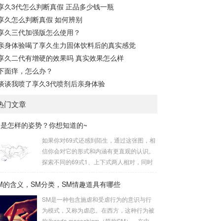
享久3代怎么判断真假 正品多少钱一瓶
享久怎么判断真假 如何辨别
享久三代加强版怎么使用？
亲身体验喝了享久生力固体饮料后的真实感觉
享久二代有增硬的效果吗 真实效果怎么样
下面痒，怎么办？
谈谈我喷了享久3代喷剂后亲身体验
热门文章
9是怎样的姿势？你想知道的~
如果你对69式还感到陌生，通过这张图，相
信你会对它的形式和内涵有更直观的认识。
探索不同的69式1、上下式两人相对，同时
互相呈“上下”姿势。这是经典的69式，呈现
M的含义，SM分类，SM情趣道具有哪些
出深度的身体交流。2、侧躺式最为舒适的
一种姿势，女方躺侧，男方头枕女方大腿。
SM是一种包含施虐和受虐行为的意识与行
这种体位让双方能更轻松地互相口爱。3、
为模式，又称为虐恋。在西方，这种行为被
立式是一种较为高难度的体位，其中一人站
称为sado masochism（简称SM）。在中