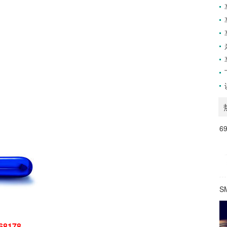
6
S
68178