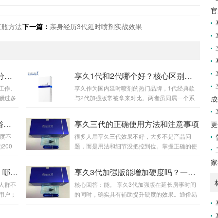
官
蓝瓶方法
下一篇：
亲身经历3代延时喷剂实战效果
2026享久小蓝片全新详解：成分功效、适用人群、官方售价及正确服用指南
享久1代和2代哪个好？核心区别与选购建议
工作、
享久作为国内延时喷剂的热门品牌，1代经典款
酬过多
与2代加强版常被拿来对比。两者虽同属一个系
成
，身体
列，但在配方、起效速度、使用体感及性价比上
足、腰
差异明显，下面从多维度详细分析，帮你选到适
享久3代和3代加强版区别？通俗讲清差异与选购
享久三代的正确使用方法和注意事项
更
。市面
配需求的款式。先看基础定位与核心配方。享久
度不
很多人用享久三代效果不好，大多不是产品问
用大、
1代是2015年上市的初代产品，作为品牌入门
200
题，而是用法和细节没把控到位。掌握正确的使
重、吸
款，配方主打基础天然草本成分，成分浓度适
和，适
用步骤，规避常见误区，才能充分发挥产品效
名品牌
中，核心作用是初步降低敏感度，满足基础延时
家
分清3
果，兼顾舒适体感与使用体验，下面给大家整理
久鹿茸血
需求。而2代2017年推出，是打响品牌知名度的
享久vs夜劲延时喷剂效果对比：哪个更适合你？
享久3代加强版能增加硬度吗？一文说清效果与原理
，整体简
了完整、接地气的实操用法和核心注意事项。
享久小蓝
关键款，2023年升级为加强版，配方大幅优化，
人群不
核心回答：能。 享久3代加强版在延长房事时间
身LO
一、标准使用方法清洁干爽：事前洗净私处，擦
国标特
添加红高颗、锁阳、肾精草等名贵草本，浓度更
用户；
的同时，确实具有辅助提升硬度的效果。通俗易
成分浓
干水分，潮湿会影响吸收效果。喷涂用量：常规
高、渗透力...
强体感
懂的介绍：主要作用是什么？它是一款男性外用
核心区
单次喷涂 2 下，初次体质敏感者先用 1 下试探。
夜劲主
延时喷剂，核心功能是降低敏感度、延长性生活
、丁香+
喷涂位置：对准龟头冠状沟部位均匀喷洒，避开