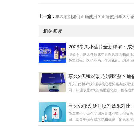
上一篇：
享久喷剂如何正确使用？正确使用享久小
相关阅读
现如今，绝大多数成年男性长期面临高压
频繁熬夜、久坐不动、作息紊乱、烟酒应
等问题。很多男性明明体检各项指标正常
却出现精神萎靡、体能下降、房事耐力不
膝酸软、事后疲惫难恢复等隐性透支问题
享久3代和3代加强版核心是浓度与效果强
上男性养护产品鱼龙混杂，速效产品副作
同，加强版是3代的高配强化款，价格贵约
易产生依赖性，传统滋补品见效慢、腥味
元，适合追求更强效果的人；标准版更温
收差。为此，专注男性健康养护多年的知
合新手或日常使用。一、包装外观：一眼
享久，2026年重磅推出全新新品——享
代标准版：纯蓝色礼盒，瓶子无“+”标识
红参肉苁蓉耐力片（俗称：享久小蓝瓶/
简单来说，两个品牌效果都不错，但适合
约。3代加强版：礼盒侧边有红色条纹，瓶
片）。一款专为中国男性体质量身打造的
同。享久更适合追求温和体感、怕麻木的
GO右上角多一个“+”，辨识度高。 二、
膳营养品，温...
夜劲则适合追求超长持续时间、能接受稍
度：加强版全面提升两者原料完全一样，
的用户。一、核心效果对比对比维度享久
别在浓度配比：加强版红高颗含量+30%