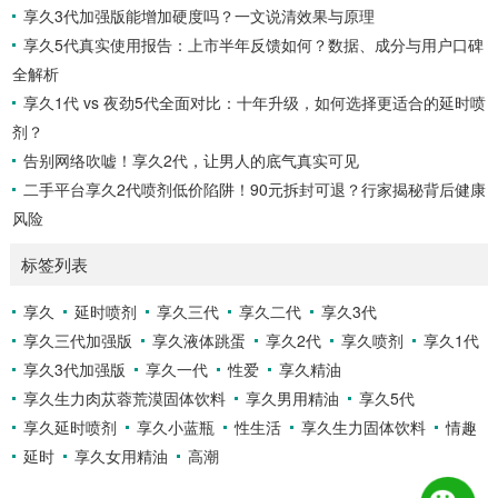
享久3代加强版能增加硬度吗？一文说清效果与原理
享久5代真实使用报告：上市半年反馈如何？数据、成分与用户口碑
全解析
享久1代 vs 夜劲5代全面对比：十年升级，如何选择更适合的延时喷
剂？
告别网络吹嘘！享久2代，让男人的底气真实可见
二手平台享久2代喷剂低价陷阱！90元拆封可退？行家揭秘背后健康
风险
标签列表
享久
延时喷剂
享久三代
享久二代
享久3代
享久三代加强版
享久液体跳蛋
享久2代
享久喷剂
享久1代
享久3代加强版
享久一代
性爱
享久精油
享久生力肉苁蓉荒漠固体饮料
享久男用精油
享久5代
享久延时喷剂
享久小蓝瓶
性生活
享久生力固体饮料
情趣
延时
享久女用精油
高潮