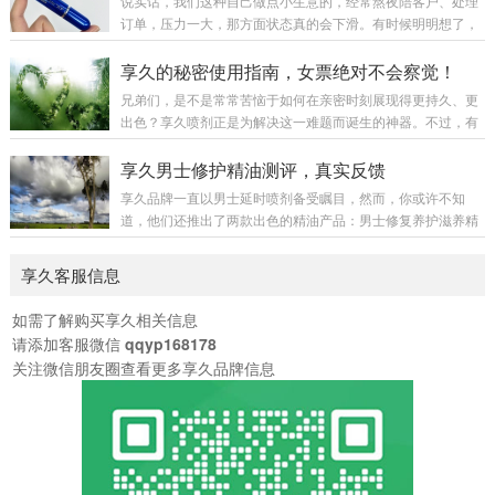
说实话，我们这种自己做点小生意的，经常熬夜陪客户、处理
行聊起享久5代。起初觉得是江湖偏方，但看着手机里妻子和
订单，压力一大，那方面状态真的会下滑。有时候明明想了，
孩子的照片，我决定试试。第一次用是在家里。按照说明，只
但身体跟不上，心里挺憋屈的。之前刷短视频总看到享久5代
喷了一下，薄薄一层，清亮的触感。等待的二十分钟里有些忐
的广告，说是能改善时间，我就半信半疑下单买了一瓶。到货
享久的秘密使用指南，女票绝对不会察觉！
忑。起初是轻微的凉意，慢慢变得温和。最让我惊讶的...
那天还挺隐蔽，黑盒子包装，拆开就是个小蓝瓶，没啥味道。
兄弟们，是不是常常苦恼于如何在亲密时刻展现得更持久、更
第一次用有点紧张，洗完澡喷了一下（喷头设计还挺好控
出色？享久喷剂正是为解决这一难题而诞生的神器。不过，有
制），凉凉的但不刺激，等了个十几分钟就开始有感觉了——
时我们也会担忧使用这东西会不会被女友发现，对吧？别忧
不是麻木，是那种轻微的降低敏感，但其他感觉都在。真正用
虑！今日小编就来给大家分享一些隐秘使用享久喷剂的小窍
享久男士修护精油测评，真实反馈
起来之后，确实不一样。比以前能控制得多，没那么着急了...
门，保证女友绝对察觉不到你的“小秘密”。使用享久喷剂的重
享久品牌一直以男士延时喷剂备受瞩目，然而，你或许不知
点在于提前规划。你可以挑选在洗澡或者上厕所时，悄悄喷上
道，他们还推出了两款出色的精油产品：男士修复养护滋养精
享久三代。建议在亲密时刻的 10 - 20 分钟前使用，如此喷剂
油和女士快感增强精油。享久品牌的质量向来有口皆碑，否则
能有充足的时间发挥作用。这个时机的选取极为关键，能够保
其小蓝瓶也不会多年畅销，稳居榜首。尽管他们的主打产品是
享久客服信息
证使用过程不被女友发现。使用享久时，适量...
延时喷剂，但我相信，既然他们能在这一领域取得如此卓越的
成绩，其他产品也必定不凡，毕竟没有人会砸自己的招牌！男
如需了解购买享久相关信息
士修复养护滋养精油专为男性设计，主要用于修复和滋养阴茎
请添加客服微信
qqyp168178
海绵体。众所周知，阴茎健康对男性至关重要，而这款精油正
关注微信朋友圈查看更多享久品牌信息
是为此而生。女士快感增强精油则专为女性打造，主要功...