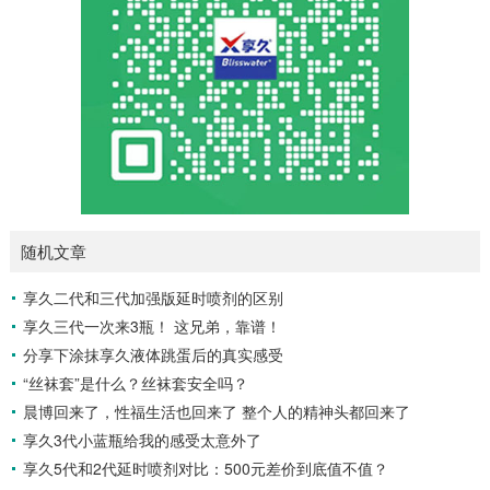
随机文章
享久二代和三代加强版延时喷剂的区别
享久三代一次来3瓶！ 这兄弟，靠谱！
分享下涂抹享久液体跳蛋后的真实感受
“丝袜套”是什么？丝袜套安全吗？
晨博回来了，性福生活也回来了 整个人的精神头都回来了
享久3代小蓝瓶给我的感受太意外了
享久5代和2代延时喷剂对比：500元差价到底值不值？