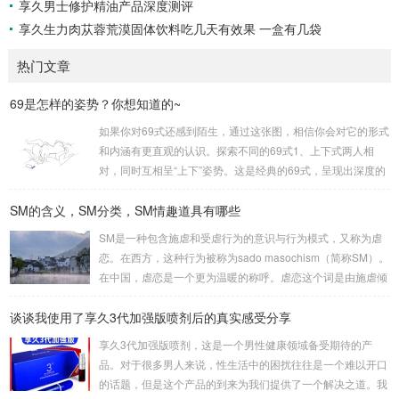
享久男士修护精油产品深度测评
享久生力肉苁蓉荒漠固体饮料吃几天有效果 一盒有几袋
热门文章
69是怎样的姿势？你想知道的~
如果你对69式还感到陌生，通过这张图，相信你会对它的形式
和内涵有更直观的认识。探索不同的69式1、上下式两人相
对，同时互相呈“上下”姿势。这是经典的69式，呈现出深度的
身体交流。2、侧躺式最为舒适的一种姿势，女方躺侧，男方
SM的含义，SM分类，SM情趣道具有哪些
头枕女方大腿。这种体位让双方能更轻松地互相口爱。3、立
式是一种较为高难度的体位，其中一人站立，而另一人倒立。
SM是一种包含施虐和受虐行为的意识与行为模式，又称为虐
考验了男女双方身体素质，需慎重尝试。侧躺式的舒适之处这
恋。在西方，这种行为被称为sado masochism（简称SM）。
一姿势的独特之处在于，女性可以更轻松地掌控伴侣的口舌刺
在中国，虐恋是一个更为温暖的称呼。虐恋这个词是由施虐倾
激，同时避免疲劳。男性则可通过合适的角度和...
向（Sadism）和受虐倾向（Masochism）两者合成的，它的
谈谈我使用了享久3代加强版喷剂后的真实感受分享
英文简写即我们通常所说的SM。SM情趣道具包括捆绑和束
缚、悬吊、性辅助工具、灌肠、导尿、窒息、穿刺穿环、舔、
享久3代加强版喷剂，这是一个男性健康领域备受期待的产
野外调教、蜡烛、冰块、夹子、鞭打、头发、剃体毛等。这些
品。对于很多男人来说，性生活中的困扰往往是一个难以开口
道具在使用时需要注意安全和卫生，尤其是涉及到身体部位的
的话题，但是这个产品的到来为我们提供了一个解决之道。我
刺激和捆绑时，要注意血...