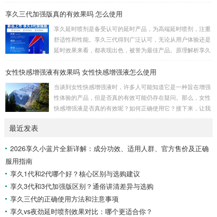
对这款产品的真实感受是非常积极的，因为它在改善男人的房
享久三代加强版真的有效果吗 怎么使用
事时间方面提供了显著的帮助。首先，我要强调的是这个产品
的使用非常简单。只需将享久3代加强版喷剂喷洒在阳具上，
享久延时喷剂是备受认可的延时产品，为高端延时喷剂，注重
然后轻轻按摩，稍等片刻，你就可以享受到它的效果了。这一
舒适性和性能。享久三代得到广泛认可，无论从用户体验还是
点对我来说非常重要，因为它不需要繁琐的准备或额外的设
延时效果来看，都表现出色，被誉为最佳产品。原理解析享久
备，而是一个方便且离不开家的解决方案。当我第一次使用...
三代的成分包括红高颗、丁香、淫羊藿、绿茶、达米阿那植
女性快感增强液有效果吗 女性快感增强液怎么使用
物、马鹿茸、人参、秦椒、乙醇等。这些成分不仅减少敏感度
以延长时间，还添加了提升快感的成分，实现延时效果的同时
当谈到女性快感增强液时，许多人可能知道它是一种旨在增强
保留性生活的乐趣。产品特性起效时间：15分钟延时时间：3
性体验的产品，但是否真的有效可能仍存在疑问。那么，女性
0分钟左右最长有效时间：15小时15分钟开始起效，30分钟至
快感增强液是否真的有效呢？如何正确使用它？接下来，让我
7小时内效果最佳，15小时内持续有效。清洗...
们一起通过享久客服来了解一下。女性快感增强液的有效性女
最近发表
性快感增强液是一种针对女性的产品，据称可以增强性欲。如
果你在性方面感到冷漠，可以考虑尝试这种产品，它可能有助
2026享久小蓝片全新详解：成分功效、适用人群、官方售价及正确
于提高性表现，并增加私处的敏感度，从而改善性生活。如果
服用指南
你担心自己的性功能不佳，可以尝试使用女性快感增强液来满
足你的生理需求。女性快感增强液的使用方法女性快感...
享久1代和2代哪个好？核心区别与选购建议
享久3代和3代加强版区别？通俗讲清差异与选购
享久三代的正确使用方法和注意事项
享久vs夜劲延时喷剂效果对比：哪个更适合你？