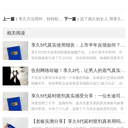
上一篇：
享久方法用对，轻轻松松40分钟
下一篇：
追了很久的女人 用享久一次就拿下了
相关阅读
享久5代真实使用报告：上市半年反馈如何？数据、成分与用户口碑全解析
享久5代作为该系列的最新旗舰产品，上市已有半年时间。尽
管价格较高引发了不少讨论，但在时间控制、体感舒适度等方
面的表现，经过市场检验获得了不少正面反馈。今天我们就从
价格、成分、实测数据以及用户口碑等多个维度，全面解析这
告别网络吹嘘！享久2代，让男人的底气真实可见
款高端延时喷剂。享久5代的核心数据与价格定位享久5代目前
不知道大家有没有发现一个有趣的现象：在很多社交场合或网
是享久系列中定价最高的产品：6ml装售价1299元，3ml装也
络聊天中，有些男性总会若有若无地暗示自己“能力出众”，仿
要999元。这样的价格让不少消费者望而却步，但与其高端定
佛不用任何辅助，也能轻松掌控全场。明眼人都懂，这多半
位相匹配的是其升级的成分与性能表现。核心成分：肾精草、
是“嘴强王者”——面子上不愿认输，话里话外却可能藏着小秘
享久5代延时喷剂真实感受分享：一位长途司机的亲测报告
肉苁蓉、锁阳、人参、鹿茸、冬虫夏草、...
密。尤其在各类社交平台，人均“一小时”、年薪百万的传说比
深度使用三个月，改善时间、提升夫妻关系的真实体验与效果
比皆是，可稍微一想就明白，这多半是加了滤镜的剧本。回归
我叫李强，今年三十八岁，是跑了十几年长途的货车司机。常
现实，亚洲男性的生理特征有普遍的数据基础，并非小片里的
年夜路奔波，饮食作息不规律，加上精神压力，那方面越来越
剧情能轻易复刻。不借助外用喷剂，真正能稳定发挥的并不
力不从心。妻子虽然没明说，但每次房事后那声不易察觉的叹
【老板实测分享】享久5代延时喷剂真有用吗？快递小哥也悄悄回购了！
多，更别说那些依赖酒精的暂时“提升”——伤身不...
息，像根针扎在我心上。三个月前，我在服务区休息时，听同