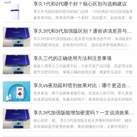
足、腰膝酸软、事后疲惫难恢复等隐性透支问题。市面上男性
享久1代和2代哪个好？核心区别与选购建议
养护产品鱼龙混杂，速效产品副作用大、易产生依赖性，传统
享久作为国内延时喷剂的热门品牌，1代经典款与2代加强版常
滋补品见效慢、腥味重、吸收差。为此，专注男性健康养护多
被拿来对比。两者虽同属一个系列，但在配方、起效速度、使
年的知名品牌享久，2026年重磅推出全新新品——享久鹿茸血
用体感及性价比上差异明显，下面从多维度详细分析，帮你选
红参肉苁蓉耐力片（俗称：享久小蓝瓶/享久小蓝片）。一款专
到适配需求的款式。先看基础定位与核心配方。享久1代是201
享久3代和3代加强版区别？通俗讲清差异与选购
为中国男性体质量身打造的国标特膳营养品，温...
5年上市的初代产品，作为品牌入门款，配方主打基础天然草
享久3代和3代加强版核心是浓度与效果强度不同，加强版是3
本成分，成分浓度适中，核心作用是初步降低敏感度，满足基
代的高配强化款，价格贵约200元，适合追求更强效果的人；
础延时需求。而2代2017年推出，是打响品牌知名度的关键
标准版更温和，适合新手或日常使用。一、包装外观：一眼分
款，2023年升级为加强版，配方大幅优化，添加红高颗、锁
清3代标准版：纯蓝色礼盒，瓶子无“+”标识，整体简约。3代加
享久三代的正确使用方法和注意事项
阳、肾精草等名贵草本，浓度更高、渗透力...
强版：礼盒侧边有红色条纹，瓶身LOGO右上角多一个“+”，辨
很多人用享久三代效果不好，大多不是产品问题，而是用法和
识度高。 二、成分浓度：加强版全面提升两者原料完全一样，
细节没把控到位。掌握正确的使用步骤，规避常见误区，才能
核心区别在浓度配比：加强版红高颗含量+30%、丁香+22%、
充分发挥产品效果，兼顾舒适体感与使用体验，下面给大家整
达米阿那+10%，整体效果提升约40%。原液颜色：加强版更
理了完整、接地气的实操用法和核心注意事项。一、标准使用
享久vs夜劲延时喷剂效果对比：哪个更适合你？
深，呈深褐...
方法清洁干爽：事前洗净私处，擦干水分，潮湿会影响吸收效
简单来说，两个品牌效果都不错，但适合人群不同。享久更适
果。喷涂用量：常规单次喷涂 2 下，初次体质敏感者先用 1 下
合追求温和体感、怕麻木的用户；夜劲则适合追求超长持续时
试探。喷涂位置：对准龟头冠状沟部位均匀喷洒，避开尿道
间、能接受稍强体感的用户。一、核心效果对比对比维度享久
口。等待起效：静置自然吸收，最佳等待 20-30 分钟，药效达
夜劲主要成分丁香、达米阿那、人参、绿茶、淫羊藿等天然植
享久3代加强版能增加硬度吗？一文说清效果与原理
到峰值。事前清洗：吸收完成后用清水...
物提取物冬虫夏草、肉苁蓉、达米阿那植物、藏红花、人参等
核心回答：能。 享久3代加强版在延长房事时间的同时，确实
作用原理暂时降低龟头敏感度，同时添加增加快感的成分，实
具有辅助提升硬度的效果。通俗易懂的介绍：主要作用是什
现“一升一降”同样通过降低敏感度并增加快感成分来延长房事
么？它是一款男性外用延时喷剂，核心功能是降低敏感度、延
时间起效时间15-60分钟（不同型号有差异）15-30分钟持续时