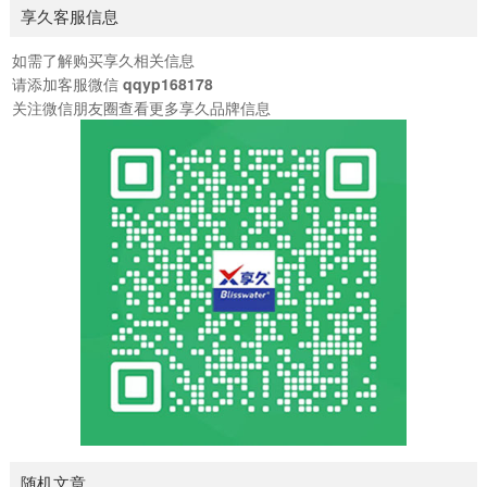
长性生活时间。为什么说它能增加硬度？因为它添加了淫羊
享久客服信息
间6-18小时（五代版最长）12-4...
藿、马鹿茸、人参等天然植物成分。这些成分在传统认知中
有“补肾壮阳”的作用，能够帮助促进局部血液循环、增强性欲
如需了解购买享久相关信息
和勃起时的充盈感，从而在延时的基础上，让勃起状态更坚
请添加客服微信
qqyp168178
挺、更有力。简单理解：它不只是让你“更持久”，还能让你在
关注微信朋友圈查看更多享久品牌信息
过程中“状态更好”。使用感受如何？作为植物提取产品...
随机文章