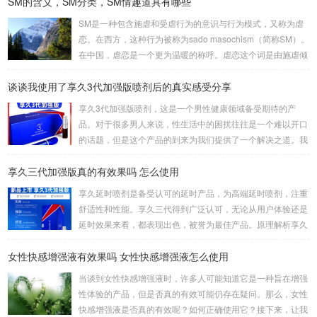
SM的含义，SM分类，SM情趣道具有哪些
头枕女方大腿。这种体位让双方能更轻松地互相口爱。3、立
式是一种较为高难度的体位，其中一人站立，而另一人倒立。
SM是一种包含施虐和受虐行为的意识与行为模式，又称为虐
考验了男女双方身体素质，需慎重尝试。侧躺式的舒适之处这
恋。在西方，这种行为被称为sado masochism（简称SM）。
一姿势的独特之处在于，女性可以更轻松地掌控伴侣的口舌刺
在中国，虐恋是一个更为温暖的称呼。虐恋这个词是由施虐倾
激，同时避免疲劳。男性则可通过合适的角度和...
向（Sadism）和受虐倾向（Masochism）两者合成的，它的
谈谈我使用了享久3代加强版喷剂后的真实感受分享
英文简写即我们通常所说的SM。SM情趣道具包括捆绑和束
缚、悬吊、性辅助工具、灌肠、导尿、窒息、穿刺穿环、舔、
享久3代加强版喷剂，这是一个男性健康领域备受期待的产
野外调教、蜡烛、冰块、夹子、鞭打、头发、剃体毛等。这些
品。对于很多男人来说，性生活中的困扰往往是一个难以开口
道具在使用时需要注意安全和卫生，尤其是涉及到身体部位的
的话题，但是这个产品的到来为我们提供了一个解决之道。我
刺激和捆绑时，要注意血...
对这款产品的真实感受是非常积极的，因为它在改善男人的房
享久三代加强版真的有效果吗 怎么使用
事时间方面提供了显著的帮助。首先，我要强调的是这个产品
的使用非常简单。只需将享久3代加强版喷剂喷洒在阳具上，
享久延时喷剂是备受认可的延时产品，为高端延时喷剂，注重
然后轻轻按摩，稍等片刻，你就可以享受到它的效果了。这一
舒适性和性能。享久三代得到广泛认可，无论从用户体验还是
点对我来说非常重要，因为它不需要繁琐的准备或额外的设
延时效果来看，都表现出色，被誉为最佳产品。原理解析享久
备，而是一个方便且离不开家的解决方案。当我第一次使用...
三代的成分包括红高颗、丁香、淫羊藿、绿茶、达米阿那植
女性快感增强液有效果吗 女性快感增强液怎么使用
物、马鹿茸、人参、秦椒、乙醇等。这些成分不仅减少敏感度
以延长时间，还添加了提升快感的成分，实现延时效果的同时
当谈到女性快感增强液时，许多人可能知道它是一种旨在增强
保留性生活的乐趣。产品特性起效时间：15分钟延时时间：3
性体验的产品，但是否真的有效可能仍存在疑问。那么，女性
0分钟左右最长有效时间：15小时15分钟开始起效，30分钟至
快感增强液是否真的有效呢？如何正确使用它？接下来，让我