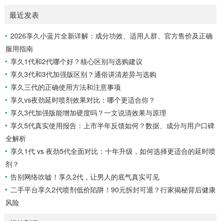
7小时内效果最佳，15小时内持续有效。清洗...
们一起通过享久客服来了解一下。女性快感增强液的有效性女
最近发表
性快感增强液是一种针对女性的产品，据称可以增强性欲。如
果你在性方面感到冷漠，可以考虑尝试这种产品，它可能有助
2026享久小蓝片全新详解：成分功效、适用人群、官方售价及正确
于提高性表现，并增加私处的敏感度，从而改善性生活。如果
服用指南
你担心自己的性功能不佳，可以尝试使用女性快感增强液来满
足你的生理需求。女性快感增强液的使用方法女性快感...
享久1代和2代哪个好？核心区别与选购建议
享久3代和3代加强版区别？通俗讲清差异与选购
享久三代的正确使用方法和注意事项
享久vs夜劲延时喷剂效果对比：哪个更适合你？
享久3代加强版能增加硬度吗？一文说清效果与原理
享久5代真实使用报告：上市半年反馈如何？数据、成分与用户口碑
全解析
享久1代 vs 夜劲5代全面对比：十年升级，如何选择更适合的延时喷
剂？
告别网络吹嘘！享久2代，让男人的底气真实可见
二手平台享久2代喷剂低价陷阱！90元拆封可退？行家揭秘背后健康
风险