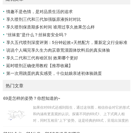
情趣不是色情，是对品质生活的追求
享久喷剂三代和三代加强版原液拆封对比
享久喷剂保质期多长时间 谁用过享久效果怎么样
“丝袜套”是什么？丝袜套安全吗？
享久五代喷剂深度评测：5分钟起效+天然配方，重新定义行业标准
说说个人喝完享久生力肉苁蓉荒漠固体饮料后的真实体验
享久二代和三代有啥区别 效果哪个更好
延时喷剂正确使用教程【推荐收藏】
第一次用跳蛋的真实感受，十位姑娘亲述初体验跳蛋
热门文章
69是怎样的姿势？你想知道的~
如果你对69式还感到陌生，通过这张图，相信你会对它的形式
和内涵有更直观的认识。探索不同的69式1、上下式两人相
对，同时互相呈“上下”姿势。这是经典的69式，呈现出深度的
身体交流。2、侧躺式最为舒适的一种姿势，女方躺侧，男方