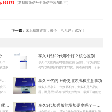
p168178
（复制该微信号至微信中添加即可）
下一篇：
床上精准避雷，做个「活儿好」BOY！
2026享久小蓝片全新详解：成分功效、适用人群、官方售价及正确服用指南
享久1代和2代哪个好？核心区别与选购建议
工作、
享久作为国内延时喷剂的热门品牌，1代经典款
酬过多
与2代加强版常被拿来对比。两者虽同属一个系
，身体
列，但在配方、起效速度、使用体感及性价比上
足、腰
差异明显，下面从多维度详细分析，帮你选到适
享久3代和3代加强版区别？通俗讲清差异与选购
享久三代的正确使用方法和注意事项
。市面
配需求的款式。先看基础定位与核心配方。享久
度不
很多人用享久三代效果不好，大多不是产品问
用大、
1代是2015年上市的初代产品，作为品牌入门
200
题，而是用法和细节没把控到位。掌握正确的使
重、吸
款，配方主打基础天然草本成分，成分浓度适
和，适
用步骤，规避常见误区，才能充分发挥产品效
名品牌
中，核心作用是初步降低敏感度，满足基础延时
分清3
果，兼顾舒适体感与使用体验，下面给大家整理
久鹿茸血
需求。而2代2017年推出，是打响品牌知名度的
享久vs夜劲延时喷剂效果对比：哪个更适合你？
享久3代加强版能增加硬度吗？一文说清效果与原理
，整体简
了完整、接地气的实操用法和核心注意事项。
享久小蓝
关键款，2023年升级为加强版，配方大幅优化，
人群不
核心回答：能。 享久3代加强版在延长房事时间
身LO
一、标准使用方法清洁干爽：事前洗净私处，擦
国标特
添加红高颗、锁阳、肾精草等名贵草本，浓度更