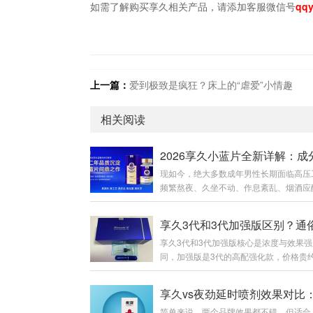
如需了解购买享久相关产品，请添加客服微信号
qqy
上一篇：
爱到极致是疯狂？床上的“虐爱”小情趣
相关阅读
现如今，绝大多数成年男性长期面临高压
频繁熬夜、久坐不动、作息紊乱、烟酒应
等问题。很多男性明明体检各项指标正常
却出现精神萎靡、体能下降、房事耐力不
膝酸软、事后疲惫难恢复等隐性透支问题
享久3代和3代加强版核心是浓度与效果强
上男性养护产品鱼龙混杂，速效产品副作
同，加强版是3代的高配强化款，价格贵约
易产生依赖性，传统滋补品见效慢、腥味
元，适合追求更强效果的人；标准版更温
收差。为此，专注男性健康养护多年的知
合新手或日常使用。一、包装外观：一眼
享久，2026年重磅推出全新新品——享
代标准版：纯蓝色礼盒，瓶子无“+”标识
红参肉苁蓉耐力片（俗称：享久小蓝瓶/
简单来说，两个品牌效果都不错，但适合
约。3代加强版：礼盒侧边有红色条纹，瓶
片）。一款专为中国男性体质量身打造的