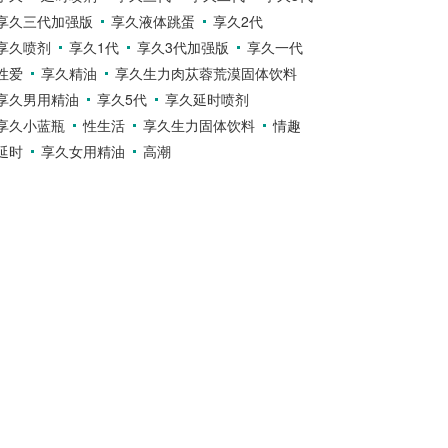
享久三代加强版
享久液体跳蛋
享久2代
享久喷剂
享久1代
享久3代加强版
享久一代
性爱
享久精油
享久生力肉苁蓉荒漠固体饮料
享久男用精油
享久5代
享久延时喷剂
享久小蓝瓶
性生活
享久生力固体饮料
情趣
延时
享久女用精油
高潮