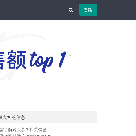
登陆
享久客服信息
需了解购买享久相关信息
添加客服微信
qqyp168178