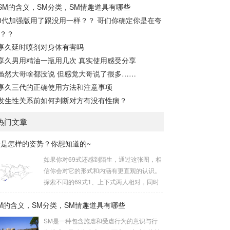
SM的含义，SM分类，SM情趣道具有哪些
3代加强版用了跟没用一样？？ 哥们你确定你是在夸
？？
享久延时喷剂对身体有害吗
享久男用精油一瓶用几次 真实使用感受分享
虽然大哥啥都没说 但感觉大哥说了很多……
享久三代的正确使用方法和注意事项
发生性关系前如何判断对方有没有性病？
热门文章
9是怎样的姿势？你想知道的~
如果你对69式还感到陌生，通过这张图，相
信你会对它的形式和内涵有更直观的认识。
探索不同的69式1、上下式两人相对，同时
互相呈“上下”姿势。这是经典的69式，呈现
M的含义，SM分类，SM情趣道具有哪些
出深度的身体交流。客服微信号：qqyp168
178复制享久客服微信号，打开微信，搜索
SM是一种包含施虐和受虐行为的意识与行
添加获取体验装复制客服微信号2、侧躺式