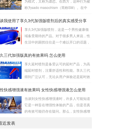
为模式，又称为虐恋。在西方，这种行为被
最为舒适的一种姿势，女方躺侧，男方头枕
称为sado masochism（简称SM）。在中
女方大腿。这种体位让双方能更轻松地互相
国，虐恋是一个更为温暖的称呼。虐恋这个
口爱。3、立式是一种较为高难度的体位，
谈我使用了享久3代加强版喷剂后的真实感受分享
词是由施虐倾向（Sadism）和受虐倾向（M
其中一人站立，而另一人倒立。考验了男女
asochism）两者合成的，它的英文简写即我
享久3代加强版喷剂，这是一个男性健康领
双方身体素质，需慎重尝试。侧躺式的舒适
们通常所说的SM。SM情趣道具包括捆绑和
域备受期待的产品。对于很多男人来说，性
之处这一...
束缚、悬吊、性辅助工具、灌肠、导尿、窒
生活中的困扰往往是一个难以开口的话题，
息、穿刺穿环、舔、野外调教、蜡烛、冰
但是这个产品的到来为我们提供了一个解决
块、夹子、鞭打、头发、剃体毛等。这些道
久三代加强版真的有效果吗 怎么使用
之道。我对这款产品的真实感受是非常积极
具在使用时需要注意安全和卫生，尤其是涉
的，因为它在改善男人的房事时间方面提供
享久延时喷剂是备受认可的延时产品，为高
及到身体部位的刺激和捆绑时，要注意血...
了显著的帮助。首先，我要强调的是这个产
端延时喷剂，注重舒适性和性能。享久三代
品的使用非常简单。只需将享久3代加强版
得到广泛认可，无论从用户体验还是延时效
喷剂喷洒在阳具上，然后轻轻按摩，稍等片
果来看，都表现出色，被誉为最佳产品。原
刻，你就可以享受到它的效果了。这一点对
性快感增强液有效果吗 女性快感增强液怎么使用
理解析享久三代的成分包括红高颗、丁香、
我来说非常重要，因为它不需要繁琐的准备
淫羊藿、绿茶、达米阿那植物、马鹿茸、人
当谈到女性快感增强液时，许多人可能知道
或额外的设备，而是一个方便且离不开家的
参、秦椒、乙醇等。这些成分不仅减少敏感
它是一种旨在增强性体验的产品，但是否真
解决方案。当我第一次使用...
度以延长时间，还添加了提升快感的成分，
的有效可能仍存在疑问。那么，女性快感增
实现延时效果的同时保留性生活的乐趣。产
强液是否真的有效呢？如何正确使用它？接
品特性起效时间：15分钟延时时间：30分钟
最近发表
下来，让我们一起通过享久客服来了解一
左右最长有效时间：15小时15分钟开始起