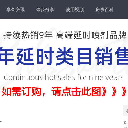
享久资讯
体验分享
使用视频
房事百科
~
如
请