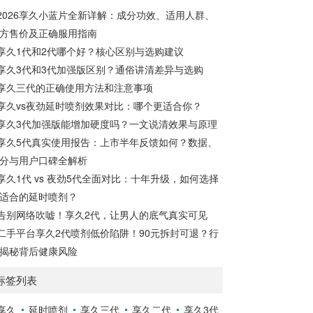
下。女性快感增强液的有效性女性快感增强
效，30分钟至7小时内效果最佳，15小时内
2026享久小蓝片全新详解：成分功效、适用人群、
液是一种针对女性的产品，据称可以增强性
持续有效。清洗...
方售价及正确服用指南
欲。如果你在性方面感到冷漠，可以考虑尝
试这种产品，它可能有助于提高性表现，并
享久1代和2代哪个好？核心区别与选购建议
增加私处的敏感度，从而改善性生活。如果
享久3代和3代加强版区别？通俗讲清差异与选购
你担心自己的性功能不佳，可以尝试使用女
享久三代的正确使用方法和注意事项
性快感增强液来满足你的生理需求。女性快
享久vs夜劲延时喷剂效果对比：哪个更适合你？
感增强液的使用方法女性快感...
享久3代加强版能增加硬度吗？一文说清效果与原理
享久5代真实使用报告：上市半年反馈如何？数据、
分与用户口碑全解析
享久1代 vs 夜劲5代全面对比：十年升级，如何选择
适合的延时喷剂？
告别网络吹嘘！享久2代，让男人的底气真实可见
二手平台享久2代喷剂低价陷阱！90元拆封可退？行
揭秘背后健康风险
标签列表
享久
延时喷剂
享久三代
享久二代
享久3代