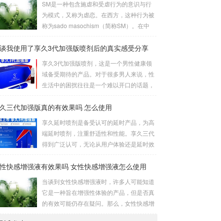
SM是一种包含施虐和受虐行为的意识与行
这种体位让双方能更轻松地互相口爱。3、
为模式，又称为虐恋。在西方，这种行为被
立式是一种较为高难度的体位，其中一人站
称为sado masochism（简称SM）。在中
立，而另一人倒立。考验了男女双方身体素
国，虐恋是一个更为温暖的称呼。虐恋这个
质，需慎重尝试。侧躺式的舒适之处这一姿
谈我使用了享久3代加强版喷剂后的真实感受分享
词是由施虐倾向（Sadism）和受虐倾向（M
势的独特之处在于，女性可以更轻松地掌控
asochism）两者合成的，它的英文简写即我
享久3代加强版喷剂，这是一个男性健康领
伴侣的口舌刺激，同时避免疲劳。男性则可
们通常所说的SM。SM情趣道具包括捆绑和
域备受期待的产品。对于很多男人来说，性
通过合适的角度和...
束缚、悬吊、性辅助工具、灌肠、导尿、窒
生活中的困扰往往是一个难以开口的话题，
息、穿刺穿环、舔、野外调教、蜡烛、冰
但是这个产品的到来为我们提供了一个解决
块、夹子、鞭打、头发、剃体毛等。这些道
久三代加强版真的有效果吗 怎么使用
之道。我对这款产品的真实感受是非常积极
具在使用时需要注意安全和卫生，尤其是涉
的，因为它在改善男人的房事时间方面提供
享久延时喷剂是备受认可的延时产品，为高
及到身体部位的刺激和捆绑时，要注意血...
了显著的帮助。首先，我要强调的是这个产
端延时喷剂，注重舒适性和性能。享久三代
品的使用非常简单。只需将享久3代加强版
得到广泛认可，无论从用户体验还是延时效
喷剂喷洒在阳具上，然后轻轻按摩，稍等片
果来看，都表现出色，被誉为最佳产品。原
刻，你就可以享受到它的效果了。这一点对
性快感增强液有效果吗 女性快感增强液怎么使用
理解析享久三代的成分包括红高颗、丁香、
我来说非常重要，因为它不需要繁琐的准备
淫羊藿、绿茶、达米阿那植物、马鹿茸、人
当谈到女性快感增强液时，许多人可能知道
或额外的设备，而是一个方便且离不开家的
参、秦椒、乙醇等。这些成分不仅减少敏感
它是一种旨在增强性体验的产品，但是否真
解决方案。当我第一次使用...
度以延长时间，还添加了提升快感的成分，
的有效可能仍存在疑问。那么，女性快感增
实现延时效果的同时保留性生活的乐趣。产
强液是否真的有效呢？如何正确使用它？接
品特性起效时间：15分钟延时时间：30分钟