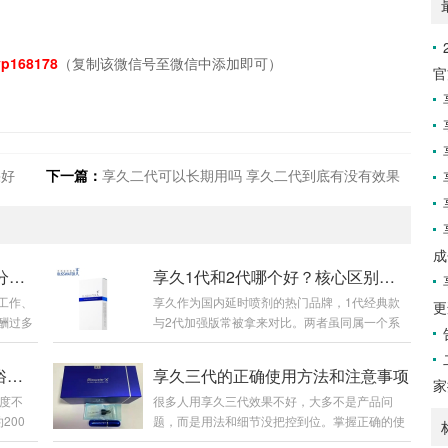
p168178
（复制该微信号至微信中添加即可）
官
果好
下一篇：
享久二代可以长期用吗 享久二代到底有没有效果
成
2026享久小蓝片全新详解：成分功效、适用人群、官方售价及正确服用指南
享久1代和2代哪个好？核心区别与选购建议
工作、
享久作为国内延时喷剂的热门品牌，1代经典款
更
酬过多
与2代加强版常被拿来对比。两者虽同属一个系
，身体
列，但在配方、起效速度、使用体感及性价比上
足、腰
差异明显，下面从多维度详细分析，帮你选到适
享久3代和3代加强版区别？通俗讲清差异与选购
享久三代的正确使用方法和注意事项
。市面
配需求的款式。先看基础定位与核心配方。享久
家
度不
很多人用享久三代效果不好，大多不是产品问
用大、
1代是2015年上市的初代产品，作为品牌入门
200
题，而是用法和细节没把控到位。掌握正确的使
重、吸
款，配方主打基础天然草本成分，成分浓度适
和，适
用步骤，规避常见误区，才能充分发挥产品效
名品牌
中，核心作用是初步降低敏感度，满足基础延时