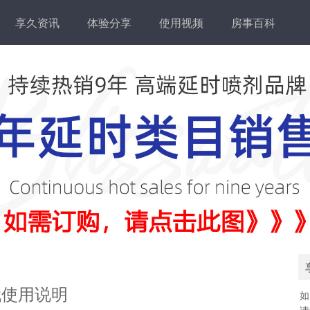
享久资讯
体验分享
使用视频
房事百科
代使用说明
如
请