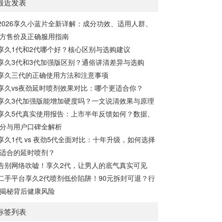
最近发表
下来，让我们一起通过享久客服来了解一
左右最长有效时间：15小时15分钟开始起
下。女性快感增强液的有效性女性快感增强
效，30分钟至7小时内效果最佳，15小时内
2026享久小蓝片全新详解：成分功效、适用人群、
液是一种针对女性的产品，据称可以增强性
持续有效。清洗...
方售价及正确服用指南
欲。如果你在性方面感到冷漠，可以考虑尝
试这种产品，它可能有助于提高性表现，并
享久1代和2代哪个好？核心区别与选购建议
增加私处的敏感度，从而改善性生活。如果
享久3代和3代加强版区别？通俗讲清差异与选购
你担心自己的性功能不佳，可以尝试使用女
享久三代的正确使用方法和注意事项
性快感增强液来满足你的生理需求。女性快
享久vs夜劲延时喷剂效果对比：哪个更适合你？
感增强液的使用方法女性快感...
享久3代加强版能增加硬度吗？一文说清效果与原理
享久5代真实使用报告：上市半年反馈如何？数据、
分与用户口碑全解析
享久1代 vs 夜劲5代全面对比：十年升级，如何选择
适合的延时喷剂？
告别网络吹嘘！享久2代，让男人的底气真实可见
二手平台享久2代喷剂低价陷阱！90元拆封可退？行
揭秘背后健康风险
标签列表