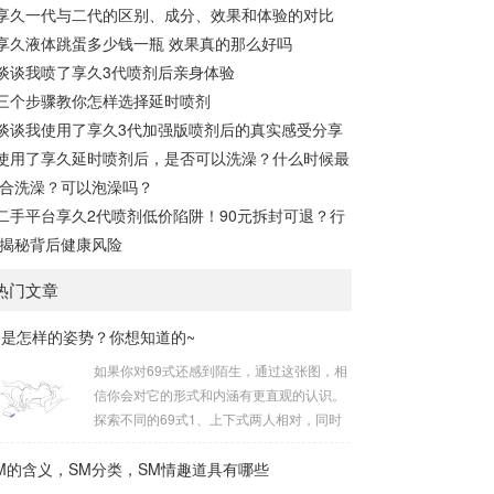
享久一代与二代的区别、成分、效果和体验的对比
享久液体跳蛋多少钱一瓶 效果真的那么好吗
谈谈我喷了享久3代喷剂后亲身体验
三个步骤教你怎样选择延时喷剂
谈谈我使用了享久3代加强版喷剂后的真实感受分享
使用了享久延时喷剂后，是否可以洗澡？什么时候最
合洗澡？可以泡澡吗？
二手平台享久2代喷剂低价陷阱！90元拆封可退？行
揭秘背后健康风险
热门文章
9是怎样的姿势？你想知道的~
如果你对69式还感到陌生，通过这张图，相
信你会对它的形式和内涵有更直观的认识。
探索不同的69式1、上下式两人相对，同时
互相呈“上下”姿势。这是经典的69式，呈现
M的含义，SM分类，SM情趣道具有哪些
出深度的身体交流。2、侧躺式最为舒适的
一种姿势，女方躺侧，男方头枕女方大腿。