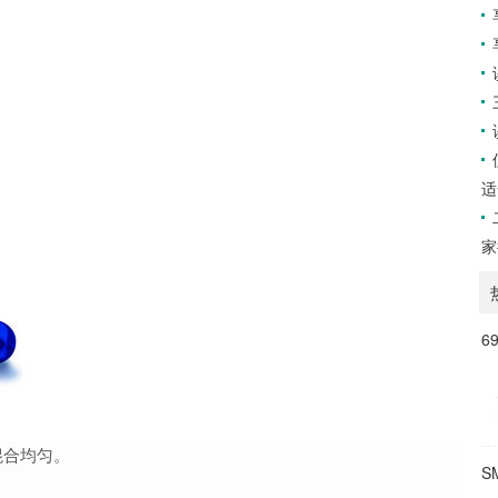
适
家
6
混合均匀。
S