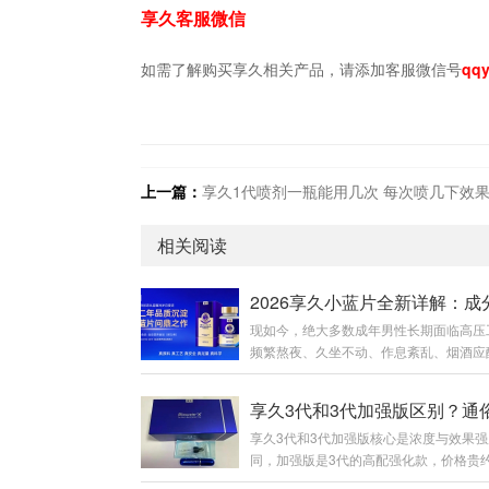
享久客服微信
如需了解购买享久相关产品，请添加客服微信号
qqy
上一篇：
享久1代喷剂一瓶能用几次 每次喷几下效
相关阅读
现如今，绝大多数成年男性长期面临高压
频繁熬夜、久坐不动、作息紊乱、烟酒应
等问题。很多男性明明体检各项指标正常
却出现精神萎靡、体能下降、房事耐力不
膝酸软、事后疲惫难恢复等隐性透支问题
享久3代和3代加强版核心是浓度与效果强
上男性养护产品鱼龙混杂，速效产品副作
同，加强版是3代的高配强化款，价格贵约
易产生依赖性，传统滋补品见效慢、腥味
元，适合追求更强效果的人；标准版更温
收差。为此，专注男性健康养护多年的知