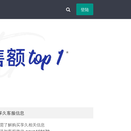
登陆
享久客服信息
需了解购买享久相关信息
添加客服微信
qqyp168178