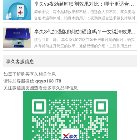
理了完整、接地气的实操用法和核心注意事项。一、标准使用
享久vs夜劲延时喷剂效果对比：哪个更适合你？
深，呈深褐...
方法清洁干爽：事前洗净私处，擦干水分，潮湿会影响吸收效
简单来说，两个品牌效果都不错，但适合人群不同。享久更适
果。喷涂用量：常规单次喷涂 2 下，初次体质敏感者先用 1 下
合追求温和体感、怕麻木的用户；夜劲则适合追求超长持续时
试探。喷涂位置：对准龟头冠状沟部位均匀喷洒，避开尿道
间、能接受稍强体感的用户。一、核心效果对比对比维度享久
口。等待起效：静置自然吸收，最佳等待 20-30 分钟，药效达
夜劲主要成分丁香、达米阿那、人参、绿茶、淫羊藿等天然植
享久3代加强版能增加硬度吗？一文说清效果与原理
到峰值。事前清洗：吸收完成后用清水...
物提取物冬虫夏草、肉苁蓉、达米阿那植物、藏红花、人参等
核心回答：能。 享久3代加强版在延长房事时间的同时，确实
作用原理暂时降低龟头敏感度，同时添加增加快感的成分，实
具有辅助提升硬度的效果。通俗易懂的介绍：主要作用是什
现“一升一降”同样通过降低敏感度并增加快感成分来延长房事
么？它是一款男性外用延时喷剂，核心功能是降低敏感度、延
时间起效时间15-60分钟（不同型号有差异）15-30分钟持续时
长性生活时间。为什么说它能增加硬度？因为它添加了淫羊
享久客服信息
间6-18小时（五代版最长）12-4...
藿、马鹿茸、人参等天然植物成分。这些成分在传统认知中
有“补肾壮阳”的作用，能够帮助促进局部血液循环、增强性欲
如需了解购买享久相关信息
和勃起时的充盈感，从而在延时的基础上，让勃起状态更坚
请添加客服微信
qqyp168178
挺、更有力。简单理解：它不只是让你“更持久”，还能让你在
关注微信朋友圈查看更多享久品牌信息
过程中“状态更好”。使用感受如何？作为植物提取产品...