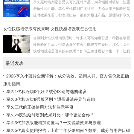
享久延时喷剂是备受认可的延时产品，为高端延时喷剂，注重
然后轻轻按摩，稍等片刻，你就可以享受到它的效果了。这一
舒适性和性能。享久三代得到广泛认可，无论从用户体验还是
点对我来说非常重要，因为它不需要繁琐的准备或额外的设
延时效果来看，都表现出色，被誉为最佳产品。原理解析享久
备，而是一个方便且离不开家的解决方案。当我第一次使用...
三代的成分包括红高颗、丁香、淫羊藿、绿茶、达米阿那植
女性快感增强液有效果吗 女性快感增强液怎么使用
物、马鹿茸、人参、秦椒、乙醇等。这些成分不仅减少敏感度
以延长时间，还添加了提升快感的成分，实现延时效果的同时
当谈到女性快感增强液时，许多人可能知道它是一种旨在增强
保留性生活的乐趣。产品特性起效时间：15分钟延时时间：3
性体验的产品，但是否真的有效可能仍存在疑问。那么，女性
0分钟左右最长有效时间：15小时15分钟开始起效，30分钟至
快感增强液是否真的有效呢？如何正确使用它？接下来，让我
7小时内效果最佳，15小时内持续有效。清洗...
们一起通过享久客服来了解一下。女性快感增强液的有效性女
最近发表
性快感增强液是一种针对女性的产品，据称可以增强性欲。如
果你在性方面感到冷漠，可以考虑尝试这种产品，它可能有助
2026享久小蓝片全新详解：成分功效、适用人群、官方售价及正确
于提高性表现，并增加私处的敏感度，从而改善性生活。如果
服用指南
你担心自己的性功能不佳，可以尝试使用女性快感增强液来满
足你的生理需求。女性快感增强液的使用方法女性快感...
享久1代和2代哪个好？核心区别与选购建议
享久3代和3代加强版区别？通俗讲清差异与选购
享久三代的正确使用方法和注意事项
享久vs夜劲延时喷剂效果对比：哪个更适合你？
享久3代加强版能增加硬度吗？一文说清效果与原理
享久5代真实使用报告：上市半年反馈如何？数据、成分与用户口碑