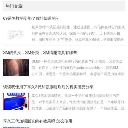
热门文章
69是怎样的姿势？你想知道的~
如果你对69式还感到陌生，通过这张图，相信你会对它的形式
和内涵有更直观的认识。探索不同的69式1、上下式两人相
对，同时互相呈“上下”姿势。这是经典的69式，呈现出深度的
身体交流。2、侧躺式最为舒适的一种姿势，女方躺侧，男方
SM的含义，SM分类，SM情趣道具有哪些
头枕女方大腿。这种体位让双方能更轻松地互相口爱。3、立
式是一种较为高难度的体位，其中一人站立，而另一人倒立。
SM是一种包含施虐和受虐行为的意识与行为模式，又称为虐
考验了男女双方身体素质，需慎重尝试。侧躺式的舒适之处这
恋。在西方，这种行为被称为sado masochism（简称SM）。
一姿势的独特之处在于，女性可以更轻松地掌控伴侣的口舌刺
在中国，虐恋是一个更为温暖的称呼。虐恋这个词是由施虐倾
激，同时避免疲劳。男性则可通过合适的角度和...
向（Sadism）和受虐倾向（Masochism）两者合成的，它的
谈谈我使用了享久3代加强版喷剂后的真实感受分享
英文简写即我们通常所说的SM。SM情趣道具包括捆绑和束
缚、悬吊、性辅助工具、灌肠、导尿、窒息、穿刺穿环、舔、
享久3代加强版喷剂，这是一个男性健康领域备受期待的产
野外调教、蜡烛、冰块、夹子、鞭打、头发、剃体毛等。这些
品。对于很多男人来说，性生活中的困扰往往是一个难以开口
道具在使用时需要注意安全和卫生，尤其是涉及到身体部位的
的话题，但是这个产品的到来为我们提供了一个解决之道。我
刺激和捆绑时，要注意血...
对这款产品的真实感受是非常积极的，因为它在改善男人的房
享久三代加强版真的有效果吗 怎么使用
事时间方面提供了显著的帮助。首先，我要强调的是这个产品
的使用非常简单。只需将享久3代加强版喷剂喷洒在阳具上，