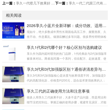
上一篇：
享久一代喷几下效果好 延时多久
下一篇：
享久一代二代跟三代有啥区别
相关阅读
2026享久小蓝片全新详解：成分功效、适用人群、官方售价及正确服用指南
现如今，绝大多数成年男性长期面临高压工作、频繁熬夜、久
坐不动、作息紊乱、烟酒应酬过多等问题。很多男性明明体检
各项指标正常，身体却出现精神萎靡、体能下降、房事耐力不
足、腰膝酸软、事后疲惫难恢复等隐性透支问题。市面上男性
享久1代和2代哪个好？核心区别与选购建议
养护产品鱼龙混杂，速效产品副作用大、易产生依赖性，传统
享久作为国内延时喷剂的热门品牌，1代经典款与2代加强版常
滋补品见效慢、腥味重、吸收差。为此，专注男性健康养护多
被拿来对比。两者虽同属一个系列，但在配方、起效速度、使
年的知名品牌享久，2026年重磅推出全新新品——享久鹿茸血
用体感及性价比上差异明显，下面从多维度详细分析，帮你选
红参肉苁蓉耐力片（俗称：享久小蓝瓶/享久小蓝片）。一款专
到适配需求的款式。先看基础定位与核心配方。享久1代是201
享久3代和3代加强版区别？通俗讲清差异与选购
为中国男性体质量身打造的国标特膳营养品，温...
5年上市的初代产品，作为品牌入门款，配方主打基础天然草
享久3代和3代加强版核心是浓度与效果强度不同，加强版是3
本成分，成分浓度适中，核心作用是初步降低敏感度，满足基
代的高配强化款，价格贵约200元，适合追求更强效果的人；
础延时需求。而2代2017年推出，是打响品牌知名度的关键
标准版更温和，适合新手或日常使用。一、包装外观：一眼分
款，2023年升级为加强版，配方大幅优化，添加红高颗、锁
清3代标准版：纯蓝色礼盒，瓶子无“+”标识，整体简约。3代加
享久三代的正确使用方法和注意事项
阳、肾精草等名贵草本，浓度更高、渗透力...
强版：礼盒侧边有红色条纹，瓶身LOGO右上角多一个“+”，辨
很多人用享久三代效果不好，大多不是产品问题，而是用法和
识度高。 二、成分浓度：加强版全面提升两者原料完全一样，
细节没把控到位。掌握正确的使用步骤，规避常见误区，才能
核心区别在浓度配比：加强版红高颗含量+30%、丁香+22%、
充分发挥产品效果，兼顾舒适体感与使用体验，下面给大家整
达米阿那+10%，整体效果提升约40%。原液颜色：加强版更