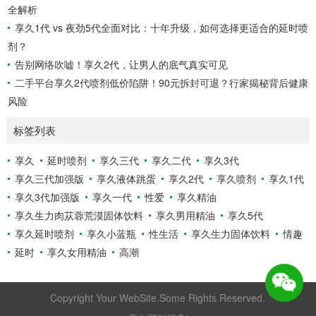
全解析
享久1代 vs 夜劲5代全面对比：十年升级，如何选择更适合的延时喷
剂？
告别网络吹嘘！享久2代，让男人的底气真实可见
二手平台享久2代喷剂低价陷阱！90元拆封可退？行家揭秘背后健康
风险
标签列表
享久
延时喷剂
享久三代
享久二代
享久3代
享久三代加强版
享久液体跳蛋
享久2代
享久喷剂
享久1代
享久3代加强版
享久一代
性爱
享久精油
享久生力肉苁蓉荒漠固体饮料
享久男用精油
享久5代
享久延时喷剂
享久小蓝瓶
性生活
享久生力固体饮料
情趣
延时
享久女用精油
高潮
Copyright Your WebSite.Some Rights Reserved.