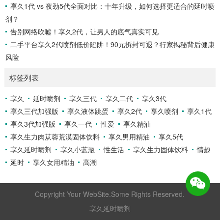
享久1代 vs 夜劲5代全面对比：十年升级，如何选择更适合的延时喷
剂？
告别网络吹嘘！享久2代，让男人的底气真实可见
二手平台享久2代喷剂低价陷阱！90元拆封可退？行家揭秘背后健康
风险
标签列表
享久
延时喷剂
享久三代
享久二代
享久3代
享久三代加强版
享久液体跳蛋
享久2代
享久喷剂
享久1代
享久3代加强版
享久一代
性爱
享久精油
享久生力肉苁蓉荒漠固体饮料
享久男用精油
享久5代
享久延时喷剂
享久小蓝瓶
性生活
享久生力固体饮料
情趣
延时
享久女用精油
高潮
Copyright Your WebSite.Some Rights Reserved.
享久延时喷剂