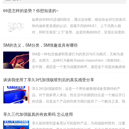
69是怎样的姿势？你想知道的~
如果你对69式还感到陌生，通过这张图，相信你会对它的形式
和内涵有更直观的认识。探索不同的69式1、上下式两人相
对，同时互相呈“上下”姿势。这是经典的69式，呈现出深度的
身体交流。2、侧躺式最为舒适的一种姿势，女方躺侧，男方
SM的含义，SM分类，SM情趣道具有哪些
头枕女方大腿。这种体位让双方能更轻松地互相口爱。3、立
式是一种较为高难度的体位，其中一人站立，而另一人倒立。
SM是一种包含施虐和受虐行为的意识与行为模式，又称为虐
考验了男女双方身体素质，需慎重尝试。侧躺式的舒适之处这
恋。在西方，这种行为被称为sado masochism（简称SM）。
一姿势的独特之处在于，女性可以更轻松地掌控伴侣的口舌刺
在中国，虐恋是一个更为温暖的称呼。虐恋这个词是由施虐倾
激，同时避免疲劳。男性则可通过合适的角度和...
向（Sadism）和受虐倾向（Masochism）两者合成的，它的
谈谈我使用了享久3代加强版喷剂后的真实感受分享
英文简写即我们通常所说的SM。SM情趣道具包括捆绑和束
缚、悬吊、性辅助工具、灌肠、导尿、窒息、穿刺穿环、舔、
享久3代加强版喷剂，这是一个男性健康领域备受期待的产
野外调教、蜡烛、冰块、夹子、鞭打、头发、剃体毛等。这些
品。对于很多男人来说，性生活中的困扰往往是一个难以开口
道具在使用时需要注意安全和卫生，尤其是涉及到身体部位的
的话题，但是这个产品的到来为我们提供了一个解决之道。我
刺激和捆绑时，要注意血...
对这款产品的真实感受是非常积极的，因为它在改善男人的房
享久三代加强版真的有效果吗 怎么使用
事时间方面提供了显著的帮助。首先，我要强调的是这个产品
的使用非常简单。只需将享久3代加强版喷剂喷洒在阳具上，
享久延时喷剂是备受认可的延时产品，为高端延时喷剂，注重
然后轻轻按摩，稍等片刻，你就可以享受到它的效果了。这一