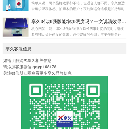
方法清洁干爽：事前洗净私处，擦干水分，潮湿会影响吸收效
简单来说，两个品牌效果都不错，但适合人群不同。享久更适
果。喷涂用量：常规单次喷涂 2 下，初次体质敏感者先用 1 下
合追求温和体感、怕麻木的用户；夜劲则适合追求超长持续时
试探。喷涂位置：对准龟头冠状沟部位均匀喷洒，避开尿道
间、能接受稍强体感的用户。一、核心效果对比对比维度享久
口。等待起效：静置自然吸收，最佳等待 20-30 分钟，药效达
夜劲主要成分丁香、达米阿那、人参、绿茶、淫羊藿等天然植
享久3代加强版能增加硬度吗？一文说清效果与原理
到峰值。事前清洗：吸收完成后用清水...
物提取物冬虫夏草、肉苁蓉、达米阿那植物、藏红花、人参等
核心回答：能。 享久3代加强版在延长房事时间的同时，确实
作用原理暂时降低龟头敏感度，同时添加增加快感的成分，实
具有辅助提升硬度的效果。通俗易懂的介绍：主要作用是什
现“一升一降”同样通过降低敏感度并增加快感成分来延长房事
么？它是一款男性外用延时喷剂，核心功能是降低敏感度、延
时间起效时间15-60分钟（不同型号有差异）15-30分钟持续时
长性生活时间。为什么说它能增加硬度？因为它添加了淫羊
享久客服信息
间6-18小时（五代版最长）12-4...
藿、马鹿茸、人参等天然植物成分。这些成分在传统认知中
有“补肾壮阳”的作用，能够帮助促进局部血液循环、增强性欲
如需了解购买享久相关信息
和勃起时的充盈感，从而在延时的基础上，让勃起状态更坚
请添加客服微信
qqyp168178
挺、更有力。简单理解：它不只是让你“更持久”，还能让你在
关注微信朋友圈查看更多享久品牌信息
过程中“状态更好”。使用感受如何？作为植物提取产品...