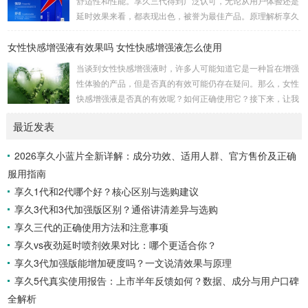
舒适性和性能。享久三代得到广泛认可，无论从用户体验还是
点对我来说非常重要，因为它不需要繁琐的准备或额外的设
延时效果来看，都表现出色，被誉为最佳产品。原理解析享久
备，而是一个方便且离不开家的解决方案。当我第一次使用...
三代的成分包括红高颗、丁香、淫羊藿、绿茶、达米阿那植
女性快感增强液有效果吗 女性快感增强液怎么使用
物、马鹿茸、人参、秦椒、乙醇等。这些成分不仅减少敏感度
以延长时间，还添加了提升快感的成分，实现延时效果的同时
当谈到女性快感增强液时，许多人可能知道它是一种旨在增强
保留性生活的乐趣。产品特性起效时间：15分钟延时时间：3
性体验的产品，但是否真的有效可能仍存在疑问。那么，女性
0分钟左右最长有效时间：15小时15分钟开始起效，30分钟至
快感增强液是否真的有效呢？如何正确使用它？接下来，让我
7小时内效果最佳，15小时内持续有效。清洗...
们一起通过享久客服来了解一下。女性快感增强液的有效性女
最近发表
性快感增强液是一种针对女性的产品，据称可以增强性欲。如
果你在性方面感到冷漠，可以考虑尝试这种产品，它可能有助
2026享久小蓝片全新详解：成分功效、适用人群、官方售价及正确
于提高性表现，并增加私处的敏感度，从而改善性生活。如果
服用指南
你担心自己的性功能不佳，可以尝试使用女性快感增强液来满
足你的生理需求。女性快感增强液的使用方法女性快感...
享久1代和2代哪个好？核心区别与选购建议
享久3代和3代加强版区别？通俗讲清差异与选购
享久三代的正确使用方法和注意事项
享久vs夜劲延时喷剂效果对比：哪个更适合你？
享久3代加强版能增加硬度吗？一文说清效果与原理
享久5代真实使用报告：上市半年反馈如何？数据、成分与用户口碑
全解析