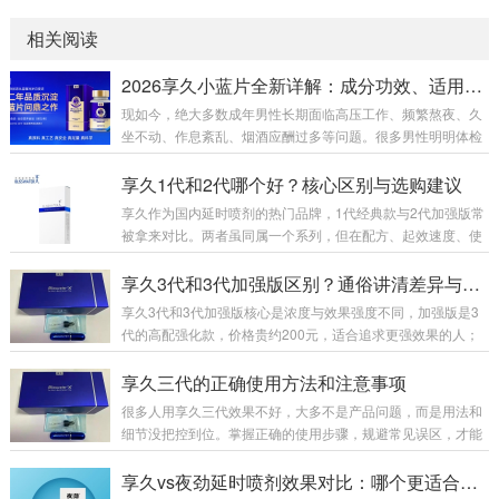
相关阅读
2026享久小蓝片全新详解：成分功效、适用人群、官方售价及正确服用指南
现如今，绝大多数成年男性长期面临高压工作、频繁熬夜、久
坐不动、作息紊乱、烟酒应酬过多等问题。很多男性明明体检
各项指标正常，身体却出现精神萎靡、体能下降、房事耐力不
足、腰膝酸软、事后疲惫难恢复等隐性透支问题。市面上男性
享久1代和2代哪个好？核心区别与选购建议
养护产品鱼龙混杂，速效产品副作用大、易产生依赖性，传统
享久作为国内延时喷剂的热门品牌，1代经典款与2代加强版常
滋补品见效慢、腥味重、吸收差。为此，专注男性健康养护多
被拿来对比。两者虽同属一个系列，但在配方、起效速度、使
年的知名品牌享久，2026年重磅推出全新新品——享久鹿茸血
用体感及性价比上差异明显，下面从多维度详细分析，帮你选
红参肉苁蓉耐力片（俗称：享久小蓝瓶/享久小蓝片）。一款专
到适配需求的款式。先看基础定位与核心配方。享久1代是201
享久3代和3代加强版区别？通俗讲清差异与选购
为中国男性体质量身打造的国标特膳营养品，温...
5年上市的初代产品，作为品牌入门款，配方主打基础天然草
享久3代和3代加强版核心是浓度与效果强度不同，加强版是3
本成分，成分浓度适中，核心作用是初步降低敏感度，满足基
代的高配强化款，价格贵约200元，适合追求更强效果的人；
础延时需求。而2代2017年推出，是打响品牌知名度的关键
标准版更温和，适合新手或日常使用。一、包装外观：一眼分
款，2023年升级为加强版，配方大幅优化，添加红高颗、锁
清3代标准版：纯蓝色礼盒，瓶子无“+”标识，整体简约。3代加
享久三代的正确使用方法和注意事项
阳、肾精草等名贵草本，浓度更高、渗透力...
强版：礼盒侧边有红色条纹，瓶身LOGO右上角多一个“+”，辨
很多人用享久三代效果不好，大多不是产品问题，而是用法和
识度高。 二、成分浓度：加强版全面提升两者原料完全一样，
细节没把控到位。掌握正确的使用步骤，规避常见误区，才能
核心区别在浓度配比：加强版红高颗含量+30%、丁香+22%、
充分发挥产品效果，兼顾舒适体感与使用体验，下面给大家整
达米阿那+10%，整体效果提升约40%。原液颜色：加强版更
理了完整、接地气的实操用法和核心注意事项。一、标准使用
享久vs夜劲延时喷剂效果对比：哪个更适合你？
深，呈深褐...