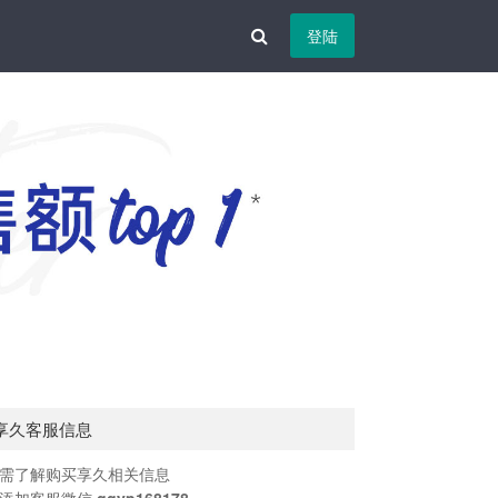
登陆
享久客服信息
需了解购买享久相关信息
添加客服微信
qqyp168178