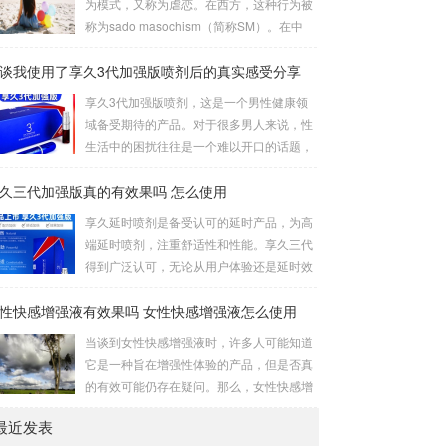
为模式，又称为虐恋。在西方，这种行为被
立式是一种较为高难度的体位，其中一人站
称为sado masochism（简称SM）。在中
立，而另一人倒立。考验了男女双方身体素
国，虐恋是一个更为温暖的称呼。虐恋这个
质，需慎重尝试。侧躺式的舒适之处这一姿
谈我使用了享久3代加强版喷剂后的真实感受分享
词是由施虐倾向（Sadism）和受虐倾向（M
势的独特之处在于，女性可以更轻松地掌控
asochism）两者合成的，它的英文简写即我
享久3代加强版喷剂，这是一个男性健康领
伴侣的口舌刺激，同时避免疲劳。男性则可
们通常所说的SM。SM情趣道具包括捆绑和
域备受期待的产品。对于很多男人来说，性
通过合适的角度和...
束缚、悬吊、性辅助工具、灌肠、导尿、窒
生活中的困扰往往是一个难以开口的话题，
息、穿刺穿环、舔、野外调教、蜡烛、冰
但是这个产品的到来为我们提供了一个解决
块、夹子、鞭打、头发、剃体毛等。这些道
久三代加强版真的有效果吗 怎么使用
之道。我对这款产品的真实感受是非常积极
具在使用时需要注意安全和卫生，尤其是涉
的，因为它在改善男人的房事时间方面提供
享久延时喷剂是备受认可的延时产品，为高
及到身体部位的刺激和捆绑时，要注意血...
了显著的帮助。首先，我要强调的是这个产
端延时喷剂，注重舒适性和性能。享久三代
品的使用非常简单。只需将享久3代加强版
得到广泛认可，无论从用户体验还是延时效
喷剂喷洒在阳具上，然后轻轻按摩，稍等片
果来看，都表现出色，被誉为最佳产品。原
刻，你就可以享受到它的效果了。这一点对
性快感增强液有效果吗 女性快感增强液怎么使用
理解析享久三代的成分包括红高颗、丁香、
我来说非常重要，因为它不需要繁琐的准备
淫羊藿、绿茶、达米阿那植物、马鹿茸、人
当谈到女性快感增强液时，许多人可能知道
或额外的设备，而是一个方便且离不开家的
参、秦椒、乙醇等。这些成分不仅减少敏感
它是一种旨在增强性体验的产品，但是否真
解决方案。当我第一次使用...
度以延长时间，还添加了提升快感的成分，
的有效可能仍存在疑问。那么，女性快感增
实现延时效果的同时保留性生活的乐趣。产
强液是否真的有效呢？如何正确使用它？接
品特性起效时间：15分钟延时时间：30分钟
最近发表
下来，让我们一起通过享久客服来了解一
左右最长有效时间：15小时15分钟开始起