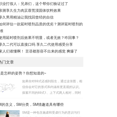
职业打假人：兄弟们，这个帮你们验证过了
亲测享久生力肉苁蓉荒漠固体饮料效果
享久男用精油让我找回曾经的自信
如何评估一款延时喷剂品质的优劣？测评延时喷剂的
准
使用延时喷剂后效果不明显，或者无效？咋回事？
享久二代可以直接口吗 享久二代使用感受分享
家人们谁懂啊！ 言语都形容不出来的感觉 爽爆了
热门文章
9是怎样的姿势？你想知道的~
如果你对69式还感到陌生，通过这张图，相
信你会对它的形式和内涵有更直观的认识。
探索不同的69式1、上下式两人相对，同时
互相呈“上下”姿势。这是经典的69式，呈现
M的含义，SM分类，SM情趣道具有哪些
出深度的身体交流。2、侧躺式最为舒适的
一种姿势，女方躺侧，男方头枕女方大腿。
SM是一种包含施虐和受虐行为的意识与行
这种体位让双方能更轻松地互相口爱。3、