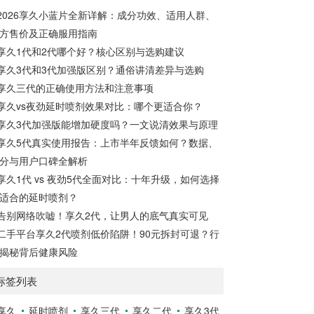
下。女性快感增强液的有效性女性快感增强
效，30分钟至7小时内效果最佳，15小时内
2026享久小蓝片全新详解：成分功效、适用人群、
液是一种针对女性的产品，据称可以增强性
持续有效。清洗...
方售价及正确服用指南
欲。如果你在性方面感到冷漠，可以考虑尝
试这种产品，它可能有助于提高性表现，并
享久1代和2代哪个好？核心区别与选购建议
增加私处的敏感度，从而改善性生活。如果
享久3代和3代加强版区别？通俗讲清差异与选购
你担心自己的性功能不佳，可以尝试使用女
享久三代的正确使用方法和注意事项
性快感增强液来满足你的生理需求。女性快
享久vs夜劲延时喷剂效果对比：哪个更适合你？
感增强液的使用方法女性快感...
享久3代加强版能增加硬度吗？一文说清效果与原理
享久5代真实使用报告：上市半年反馈如何？数据、
分与用户口碑全解析
享久1代 vs 夜劲5代全面对比：十年升级，如何选择
适合的延时喷剂？
告别网络吹嘘！享久2代，让男人的底气真实可见
二手平台享久2代喷剂低价陷阱！90元拆封可退？行
揭秘背后健康风险
标签列表
享久
延时喷剂
享久三代
享久二代
享久3代