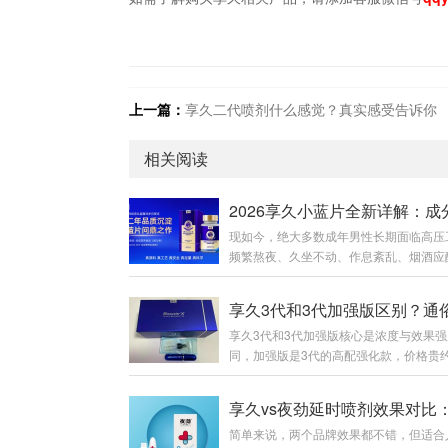
上一篇：
享久二代喷剂什么感觉？真实感受告诉你
相关阅读
现如今，绝大多数成年男性长期面临高压
频繁熬夜、久坐不动、作息紊乱、烟酒应
等问题。很多男性明明体检各项指标正常
却出现精神萎靡、体能下降、房事耐力不
膝酸软、事后疲惫难恢复等隐性透支问题
享久3代和3代加强版核心是浓度与效果强
上男性养护产品鱼龙混杂，速效产品副作
同，加强版是3代的高配强化款，价格贵约
易产生依赖性，传统滋补品见效慢、腥味
元，适合追求更强效果的人；标准版更温
收差。为此，专注男性健康养护多年的知
合新手或日常使用。一、包装外观：一眼
享久，2026年重磅推出全新新品——享
代标准版：纯蓝色礼盒，瓶子无“+”标识
红参肉苁蓉耐力片（俗称：享久小蓝瓶/
简单来说，两个品牌效果都不错，但适合
约。3代加强版：礼盒侧边有红色条纹，瓶
片）。一款专为中国男性体质量身打造的