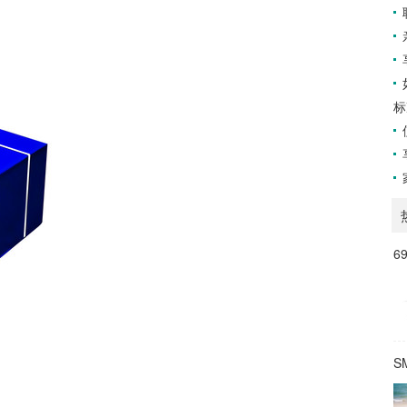
标
6
S