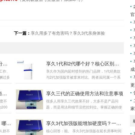
官
下一篇：
享久用多了有危害吗？享久3代亲身体验
2026享久小蓝片全新详解：成分功效、适用人群、官方售价及正确服用指南
享久1代和2代哪个好？核心区别与选购建议
成
工作、
享久作为国内延时喷剂的热门品牌，1代经典款
酬过多
与2代加强版常被拿来对比。两者虽同属一个系
，身体
列，但在配方、起效速度、使用体感及性价比上
更
足、腰
差异明显，下面从多维度详细分析，帮你选到适
享久3代和3代加强版区别？通俗讲清差异与选购
享久三代的正确使用方法和注意事项
。市面
配需求的款式。先看基础定位与核心配方。享久
度不
很多人用享久三代效果不好，大多不是产品问
用大、
1代是2015年上市的初代产品，作为品牌入门
200
题，而是用法和细节没把控到位。掌握正确的使
重、吸
款，配方主打基础天然草本成分，成分浓度适
家
和，适
用步骤，规避常见误区，才能充分发挥产品效
名品牌
中，核心作用是初步降低敏感度，满足基础延时
分清3
果，兼顾舒适体感与使用体验，下面给大家整理
久鹿茸血
需求。而2代2017年推出，是打响品牌知名度的
享久vs夜劲延时喷剂效果对比：哪个更适合你？
享久3代加强版能增加硬度吗？一文说清效果与原理
，整体简
了完整、接地气的实操用法和核心注意事项。
享久小蓝
关键款，2023年升级为加强版，配方大幅优化，
人群不
核心回答：能。 享久3代加强版在延长房事时间
身LO
一、标准使用方法清洁干爽：事前洗净私处，擦
国标特
添加红高颗、锁阳、肾精草等名贵草本，浓度更