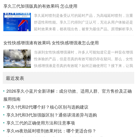
享久三代加强版真的有效果吗 怎么使用
事时间方面提供了显著的帮助。首先，我要强调的是这个产品
的使用非常简单。只需将享久3代加强版喷剂喷洒在阳具上，
享久延时喷剂是备受认可的延时产品，为高端延时喷剂，注重
然后轻轻按摩，稍等片刻，你就可以享受到它的效果了。这一
舒适性和性能。享久三代得到广泛认可，无论从用户体验还是
点对我来说非常重要，因为它不需要繁琐的准备或额外的设
延时效果来看，都表现出色，被誉为最佳产品。原理解析享久
备，而是一个方便且离不开家的解决方案。当我第一次使用...
三代的成分包括红高颗、丁香、淫羊藿、绿茶、达米阿那植
女性快感增强液有效果吗 女性快感增强液怎么使用
物、马鹿茸、人参、秦椒、乙醇等。这些成分不仅减少敏感度
以延长时间，还添加了提升快感的成分，实现延时效果的同时
当谈到女性快感增强液时，许多人可能知道它是一种旨在增强
保留性生活的乐趣。产品特性起效时间：15分钟延时时间：3
性体验的产品，但是否真的有效可能仍存在疑问。那么，女性
0分钟左右最长有效时间：15小时15分钟开始起效，30分钟至
快感增强液是否真的有效呢？如何正确使用它？接下来，让我
7小时内效果最佳，15小时内持续有效。清洗...
们一起通过享久客服来了解一下。女性快感增强液的有效性女
最近发表
性快感增强液是一种针对女性的产品，据称可以增强性欲。如
果你在性方面感到冷漠，可以考虑尝试这种产品，它可能有助
2026享久小蓝片全新详解：成分功效、适用人群、官方售价及正确
于提高性表现，并增加私处的敏感度，从而改善性生活。如果
服用指南
你担心自己的性功能不佳，可以尝试使用女性快感增强液来满
足你的生理需求。女性快感增强液的使用方法女性快感...
享久1代和2代哪个好？核心区别与选购建议
享久3代和3代加强版区别？通俗讲清差异与选购
享久三代的正确使用方法和注意事项
享久vs夜劲延时喷剂效果对比：哪个更适合你？