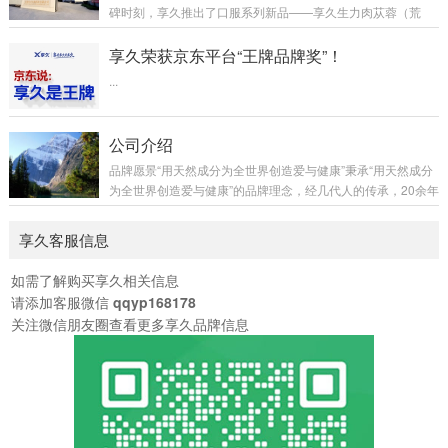
碑时刻，享久推出了口服系列新品——享久生力肉苁蓉（荒
漠）固体饮料，以满足市场对健康、安全、高品质产品的需
求。在过去的十年里，享久始终致力于紧跟时代潮流，凭借自
享久荣获京东平台“王牌品牌奖”！
建工厂、自主研发、自有配方、自营生产、自持品牌五大核心
...
支柱，成功打造了一系列市场需求和消费者期待的优质产品。
2015年，享久进军两性市场，推出外用延时喷剂，以天然植物
萃取为特色，赢得了广泛认可。两年后，享久建成自有工厂，
公司介绍
产能得到显著提升。从2018年到2023年，...
品牌愿景“用天然成分为全世界创造爱与健康”秉承“用天然成分
为全世界创造爱与健康”的品牌理念，经几代人的传承，20余年
的研发沉淀，以享久外用延时喷剂为代表的享久系列两性健康
产品，赢得越来越多消费者的热爱，坚持“务实、执着、谦卑、
享久客服信息
无畏”的价值观，用心守护亿万家庭的和谐与幸福。关于享
久“从研发生产到运营服务，全产业链生殖健康企业”享久国际
如需了解购买享久相关信息
健康发展(辽宁)有限公司前身成立于2013年，以“自主研发、自
请添加客服微信
qqyp168178
由配方、自营生产、自持品牌、自建工厂”为核心，现代化工厂
关注微信朋友圈查看更多享久品牌信息
通过ISO9001-2015...