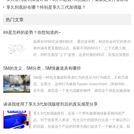
享久到底好在哪？特别是享久三代加强版？
热门文章
69是怎样的姿势？你想知道的~
如果你对69式还感到陌生，通过这张图，相信你会对它的形式
和内涵有更直观的认识。探索不同的69式1、上下式两人相
对，同时互相呈“上下”姿势。这是经典的69式，呈现出深度的
身体交流。2、侧躺式最为舒适的一种姿势，女方躺侧，男方
SM的含义，SM分类，SM情趣道具有哪些
头枕女方大腿。这种体位让双方能更轻松地互相口爱。3、立
式是一种较为高难度的体位，其中一人站立，而另一人倒立。
SM是一种包含施虐和受虐行为的意识与行为模式，又称为虐
考验了男女双方身体素质，需慎重尝试。侧躺式的舒适之处这
恋。在西方，这种行为被称为sado masochism（简称SM）。
一姿势的独特之处在于，女性可以更轻松地掌控伴侣的口舌刺
在中国，虐恋是一个更为温暖的称呼。虐恋这个词是由施虐倾
激，同时避免疲劳。男性则可通过合适的角度和...
向（Sadism）和受虐倾向（Masochism）两者合成的，它的
谈谈我使用了享久3代加强版喷剂后的真实感受分享
英文简写即我们通常所说的SM。SM情趣道具包括捆绑和束
缚、悬吊、性辅助工具、灌肠、导尿、窒息、穿刺穿环、舔、
享久3代加强版喷剂，这是一个男性健康领域备受期待的产
野外调教、蜡烛、冰块、夹子、鞭打、头发、剃体毛等。这些
品。对于很多男人来说，性生活中的困扰往往是一个难以开口
道具在使用时需要注意安全和卫生，尤其是涉及到身体部位的
的话题，但是这个产品的到来为我们提供了一个解决之道。我
刺激和捆绑时，要注意血...
对这款产品的真实感受是非常积极的，因为它在改善男人的房