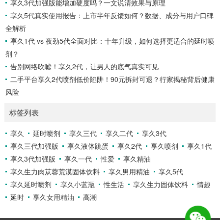
享久3代加强版能增加硬度吗？一文说清效果与原理
享久5代真实使用报告：上市半年反馈如何？数据、成分与用户口碑
全解析
享久1代 vs 夜劲5代全面对比：十年升级，如何选择更适合的延时喷
剂？
告别网络吹嘘！享久2代，让男人的底气真实可见
二手平台享久2代喷剂低价陷阱！90元拆封可退？行家揭秘背后健康
风险
标签列表
享久
延时喷剂
享久三代
享久二代
享久3代
享久三代加强版
享久液体跳蛋
享久2代
享久喷剂
享久1代
享久3代加强版
享久一代
性爱
享久精油
享久生力肉苁蓉荒漠固体饮料
享久男用精油
享久5代
享久延时喷剂
享久小蓝瓶
性生活
享久生力固体饮料
情趣
延时
享久女用精油
高潮