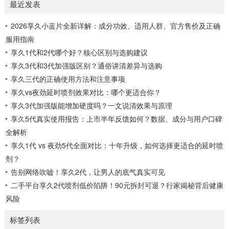
最近发表
性快感增强液是一种针对女性的产品，据称可以增强性欲。如
果你在性方面感到冷漠，可以考虑尝试这种产品，它可能有助
2026享久小蓝片全新详解：成分功效、适用人群、官方售价及正确
于提高性表现，并增加私处的敏感度，从而改善性生活。如果
服用指南
你担心自己的性功能不佳，可以尝试使用女性快感增强液来满
足你的生理需求。女性快感增强液的使用方法女性快感...
享久1代和2代哪个好？核心区别与选购建议
享久3代和3代加强版区别？通俗讲清差异与选购
享久三代的正确使用方法和注意事项
享久vs夜劲延时喷剂效果对比：哪个更适合你？
享久3代加强版能增加硬度吗？一文说清效果与原理
享久5代真实使用报告：上市半年反馈如何？数据、成分与用户口碑
全解析
享久1代 vs 夜劲5代全面对比：十年升级，如何选择更适合的延时喷
剂？
告别网络吹嘘！享久2代，让男人的底气真实可见
二手平台享久2代喷剂低价陷阱！90元拆封可退？行家揭秘背后健康
风险
标签列表