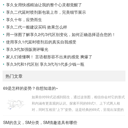
享久女用快感精油让我的整个心灵都觉醒了
享久二代延时喷剂新包装上市，完美细节展示
享久十年，应势而生
享久二代一般建议买吗 效果怎么样
用一张图了解享久2代/3代区别变化，如何正确选择适合您的！
使用享久1代延时喷剂后的真实自我感受
享久3代加强版测评曝光
家人们谁懂啊！ 言语都形容不出来的感觉 爽爆了
享久3代和1代区别 享久3代与1代多少钱一瓶
热门文章
69是怎样的姿势？你想知道的~
如果你对69式还感到陌生，通过这张图，相信你会对它的形式
和内涵有更直观的认识。探索不同的69式1、上下式两人相
对，同时互相呈“上下”姿势。这是经典的69式，呈现出深度的
身体交流。2、侧躺式最为舒适的一种姿势，女方躺侧，男方
SM的含义，SM分类，SM情趣道具有哪些
头枕女方大腿。这种体位让双方能更轻松地互相口爱。3、立