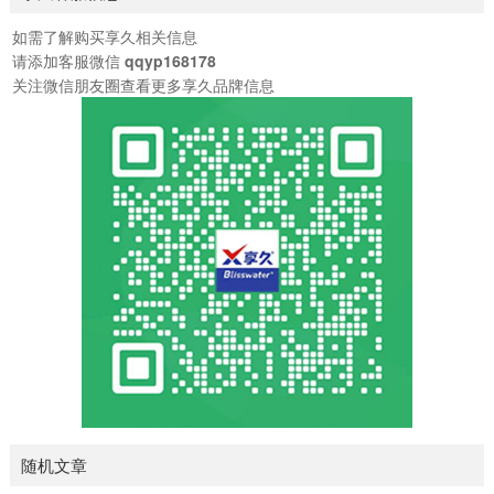
延时喷剂，但我相信，既然他们能在这一领域取得如此卓越的
成绩，其他产品也必定不凡，毕竟没有人会砸自己的招牌！男
如需了解购买享久相关信息
士修复养护滋养精油专为男性设计，主要用于修复和滋养阴茎
请添加客服微信
qqyp168178
海绵体。众所周知，阴茎健康对男性至关重要，而这款精油正
关注微信朋友圈查看更多享久品牌信息
是为此而生。女士快感增强精油则专为女性打造，主要功...
随机文章