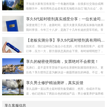
款高端延时喷剂。享久5代的核心数据与价格定位享久5代目前
不知道大家有没有发现一个有趣的现象：在很多社交场合或网
是享久系列中定价最高的产品：6ml装售价1299元，3ml装也
络聊天中，有些男性总会若有若无地暗示自己“能力出众”，仿
要999元。这样的价格让不少消费者望而却步，但与其高端定
佛不用任何辅助，也能轻松掌控全场。明眼人都懂，这多半
位相匹配的是其升级的成分与性能表现。核心成分：肾精草、
是“嘴强王者”——面子上不愿认输，话里话外却可能藏着小秘
享久5代延时喷剂真实感受分享：一位长途司机的亲测报告
肉苁蓉、锁阳、人参、鹿茸、冬虫夏草、...
密。尤其在各类社交平台，人均“一小时”、年薪百万的传说比
深度使用三个月，改善时间、提升夫妻关系的真实体验与效果
比皆是，可稍微一想就明白，这多半是加了滤镜的剧本。回归
我叫李强，今年三十八岁，是跑了十几年长途的货车司机。常
现实，亚洲男性的生理特征有普遍的数据基础，并非小片里的
年夜路奔波，饮食作息不规律，加上精神压力，那方面越来越
剧情能轻易复刻。不借助外用喷剂，真正能稳定发挥的并不
力不从心。妻子虽然没明说，但每次房事后那声不易察觉的叹
【老板实测分享】享久5代延时喷剂真有用吗？快递小哥也悄悄回购了！
多，更别说那些依赖酒精的暂时“提升”——伤身不...
息，像根针扎在我心上。三个月前，我在服务区休息时，听同
说实话，我们这种自己做点小生意的，经常熬夜陪客户、处理
行聊起享久5代。起初觉得是江湖偏方，但看着手机里妻子和
订单，压力一大，那方面状态真的会下滑。有时候明明想了，
孩子的照片，我决定试试。第一次用是在家里。按照说明，只
但身体跟不上，心里挺憋屈的。之前刷短视频总看到享久5代
喷了一下，薄薄一层，清亮的触感。等待的二十分钟里有些忐
的广告，说是能改善时间，我就半信半疑下单买了一瓶。到货
享久的秘密使用指南，女票绝对不会察觉！
忑。起初是轻微的凉意，慢慢变得温和。最让我惊讶的...
那天还挺隐蔽，黑盒子包装，拆开就是个小蓝瓶，没啥味道。
兄弟们，是不是常常苦恼于如何在亲密时刻展现得更持久、更
第一次用有点紧张，洗完澡喷了一下（喷头设计还挺好控
出色？享久喷剂正是为解决这一难题而诞生的神器。不过，有
制），凉凉的但不刺激，等了个十几分钟就开始有感觉了——
时我们也会担忧使用这东西会不会被女友发现，对吧？别忧
不是麻木，是那种轻微的降低敏感，但其他感觉都在。真正用
虑！今日小编就来给大家分享一些隐秘使用享久喷剂的小窍
享久男士修护精油测评，真实反馈
起来之后，确实不一样。比以前能控制得多，没那么着急了...
门，保证女友绝对察觉不到你的“小秘密”。使用享久喷剂的重
享久品牌一直以男士延时喷剂备受瞩目，然而，你或许不知
点在于提前规划。你可以挑选在洗澡或者上厕所时，悄悄喷上
道，他们还推出了两款出色的精油产品：男士修复养护滋养精
享久三代。建议在亲密时刻的 10 - 20 分钟前使用，如此喷剂
油和女士快感增强精油。享久品牌的质量向来有口皆碑，否则
能有充足的时间发挥作用。这个时机的选取极为关键，能够保
其小蓝瓶也不会多年畅销，稳居榜首。尽管他们的主打产品是
享久客服信息
证使用过程不被女友发现。使用享久时，适量...