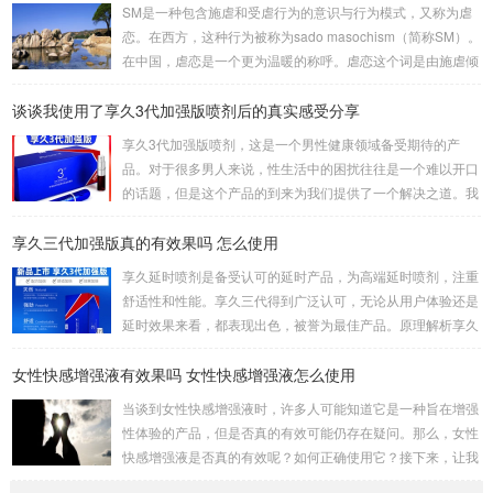
式是一种较为高难度的体位，其中一人站立，而另一人倒立。
SM是一种包含施虐和受虐行为的意识与行为模式，又称为虐
考验了男女双方身体素质，需慎重尝试。侧躺式的舒适之处这
恋。在西方，这种行为被称为sado masochism（简称SM）。
一姿势的独特之处在于，女性可以更轻松地掌控伴侣的口舌刺
在中国，虐恋是一个更为温暖的称呼。虐恋这个词是由施虐倾
激，同时避免疲劳。男性则可通过合适的角度和...
向（Sadism）和受虐倾向（Masochism）两者合成的，它的
谈谈我使用了享久3代加强版喷剂后的真实感受分享
英文简写即我们通常所说的SM。SM情趣道具包括捆绑和束
缚、悬吊、性辅助工具、灌肠、导尿、窒息、穿刺穿环、舔、
享久3代加强版喷剂，这是一个男性健康领域备受期待的产
野外调教、蜡烛、冰块、夹子、鞭打、头发、剃体毛等。这些
品。对于很多男人来说，性生活中的困扰往往是一个难以开口
道具在使用时需要注意安全和卫生，尤其是涉及到身体部位的
的话题，但是这个产品的到来为我们提供了一个解决之道。我
刺激和捆绑时，要注意血...
对这款产品的真实感受是非常积极的，因为它在改善男人的房
享久三代加强版真的有效果吗 怎么使用
事时间方面提供了显著的帮助。首先，我要强调的是这个产品
的使用非常简单。只需将享久3代加强版喷剂喷洒在阳具上，
享久延时喷剂是备受认可的延时产品，为高端延时喷剂，注重
然后轻轻按摩，稍等片刻，你就可以享受到它的效果了。这一
舒适性和性能。享久三代得到广泛认可，无论从用户体验还是
点对我来说非常重要，因为它不需要繁琐的准备或额外的设
延时效果来看，都表现出色，被誉为最佳产品。原理解析享久
备，而是一个方便且离不开家的解决方案。当我第一次使用...
三代的成分包括红高颗、丁香、淫羊藿、绿茶、达米阿那植
女性快感增强液有效果吗 女性快感增强液怎么使用
物、马鹿茸、人参、秦椒、乙醇等。这些成分不仅减少敏感度
以延长时间，还添加了提升快感的成分，实现延时效果的同时
当谈到女性快感增强液时，许多人可能知道它是一种旨在增强
保留性生活的乐趣。产品特性起效时间：15分钟延时时间：3
性体验的产品，但是否真的有效可能仍存在疑问。那么，女性
0分钟左右最长有效时间：15小时15分钟开始起效，30分钟至
快感增强液是否真的有效呢？如何正确使用它？接下来，让我
7小时内效果最佳，15小时内持续有效。清洗...
们一起通过享久客服来了解一下。女性快感增强液的有效性女