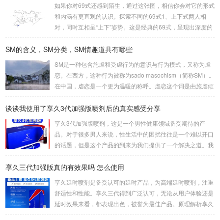
如果你对69式还感到陌生，通过这张图，相信你会对它的形式
和内涵有更直观的认识。探索不同的69式1、上下式两人相
对，同时互相呈“上下”姿势。这是经典的69式，呈现出深度的
身体交流。2、侧躺式最为舒适的一种姿势，女方躺侧，男方
SM的含义，SM分类，SM情趣道具有哪些
头枕女方大腿。这种体位让双方能更轻松地互相口爱。3、立
式是一种较为高难度的体位，其中一人站立，而另一人倒立。
SM是一种包含施虐和受虐行为的意识与行为模式，又称为虐
考验了男女双方身体素质，需慎重尝试。侧躺式的舒适之处这
恋。在西方，这种行为被称为sado masochism（简称SM）。
一姿势的独特之处在于，女性可以更轻松地掌控伴侣的口舌刺
在中国，虐恋是一个更为温暖的称呼。虐恋这个词是由施虐倾
激，同时避免疲劳。男性则可通过合适的角度和...
向（Sadism）和受虐倾向（Masochism）两者合成的，它的
谈谈我使用了享久3代加强版喷剂后的真实感受分享
英文简写即我们通常所说的SM。SM情趣道具包括捆绑和束
缚、悬吊、性辅助工具、灌肠、导尿、窒息、穿刺穿环、舔、
享久3代加强版喷剂，这是一个男性健康领域备受期待的产
野外调教、蜡烛、冰块、夹子、鞭打、头发、剃体毛等。这些
品。对于很多男人来说，性生活中的困扰往往是一个难以开口
道具在使用时需要注意安全和卫生，尤其是涉及到身体部位的
的话题，但是这个产品的到来为我们提供了一个解决之道。我
刺激和捆绑时，要注意血...
对这款产品的真实感受是非常积极的，因为它在改善男人的房
享久三代加强版真的有效果吗 怎么使用
事时间方面提供了显著的帮助。首先，我要强调的是这个产品
的使用非常简单。只需将享久3代加强版喷剂喷洒在阳具上，
享久延时喷剂是备受认可的延时产品，为高端延时喷剂，注重
然后轻轻按摩，稍等片刻，你就可以享受到它的效果了。这一
舒适性和性能。享久三代得到广泛认可，无论从用户体验还是
点对我来说非常重要，因为它不需要繁琐的准备或额外的设
延时效果来看，都表现出色，被誉为最佳产品。原理解析享久
备，而是一个方便且离不开家的解决方案。当我第一次使用...
三代的成分包括红高颗、丁香、淫羊藿、绿茶、达米阿那植