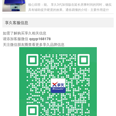
物提取物冬虫夏草、肉苁蓉、达米阿那植物、藏红花、人参等
核心回答：能。 享久3代加强版在延长房事时间的同时，确实
作用原理暂时降低龟头敏感度，同时添加增加快感的成分，实
具有辅助提升硬度的效果。通俗易懂的介绍：主要作用是什
现“一升一降”同样通过降低敏感度并增加快感成分来延长房事
么？它是一款男性外用延时喷剂，核心功能是降低敏感度、延
时间起效时间15-60分钟（不同型号有差异）15-30分钟持续时
长性生活时间。为什么说它能增加硬度？因为它添加了淫羊
享久客服信息
间6-18小时（五代版最长）12-4...
藿、马鹿茸、人参等天然植物成分。这些成分在传统认知中
有“补肾壮阳”的作用，能够帮助促进局部血液循环、增强性欲
如需了解购买享久相关信息
和勃起时的充盈感，从而在延时的基础上，让勃起状态更坚
请添加客服微信
qqyp168178
挺、更有力。简单理解：它不只是让你“更持久”，还能让你在
关注微信朋友圈查看更多享久品牌信息
过程中“状态更好”。使用感受如何？作为植物提取产品...