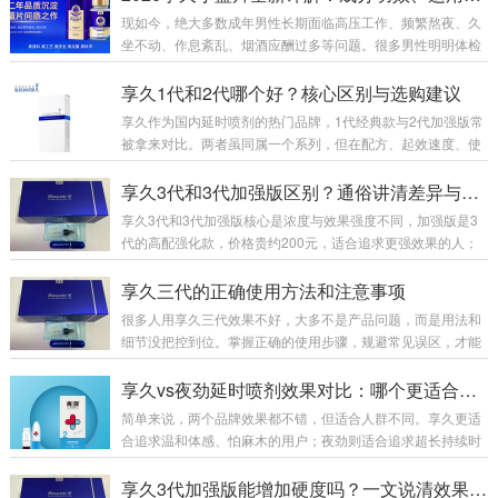
现如今，绝大多数成年男性长期面临高压工作、频繁熬夜、久
坐不动、作息紊乱、烟酒应酬过多等问题。很多男性明明体检
各项指标正常，身体却出现精神萎靡、体能下降、房事耐力不
足、腰膝酸软、事后疲惫难恢复等隐性透支问题。市面上男性
享久1代和2代哪个好？核心区别与选购建议
养护产品鱼龙混杂，速效产品副作用大、易产生依赖性，传统
享久作为国内延时喷剂的热门品牌，1代经典款与2代加强版常
滋补品见效慢、腥味重、吸收差。为此，专注男性健康养护多
被拿来对比。两者虽同属一个系列，但在配方、起效速度、使
年的知名品牌享久，2026年重磅推出全新新品——享久鹿茸血
用体感及性价比上差异明显，下面从多维度详细分析，帮你选
红参肉苁蓉耐力片（俗称：享久小蓝瓶/享久小蓝片）。一款专
到适配需求的款式。先看基础定位与核心配方。享久1代是201
享久3代和3代加强版区别？通俗讲清差异与选购
为中国男性体质量身打造的国标特膳营养品，温...
5年上市的初代产品，作为品牌入门款，配方主打基础天然草
享久3代和3代加强版核心是浓度与效果强度不同，加强版是3
本成分，成分浓度适中，核心作用是初步降低敏感度，满足基
代的高配强化款，价格贵约200元，适合追求更强效果的人；
础延时需求。而2代2017年推出，是打响品牌知名度的关键
标准版更温和，适合新手或日常使用。一、包装外观：一眼分
款，2023年升级为加强版，配方大幅优化，添加红高颗、锁
清3代标准版：纯蓝色礼盒，瓶子无“+”标识，整体简约。3代加
享久三代的正确使用方法和注意事项
阳、肾精草等名贵草本，浓度更高、渗透力...
强版：礼盒侧边有红色条纹，瓶身LOGO右上角多一个“+”，辨
很多人用享久三代效果不好，大多不是产品问题，而是用法和
识度高。 二、成分浓度：加强版全面提升两者原料完全一样，
细节没把控到位。掌握正确的使用步骤，规避常见误区，才能
核心区别在浓度配比：加强版红高颗含量+30%、丁香+22%、
充分发挥产品效果，兼顾舒适体感与使用体验，下面给大家整
达米阿那+10%，整体效果提升约40%。原液颜色：加强版更
理了完整、接地气的实操用法和核心注意事项。一、标准使用
享久vs夜劲延时喷剂效果对比：哪个更适合你？
深，呈深褐...
方法清洁干爽：事前洗净私处，擦干水分，潮湿会影响吸收效
简单来说，两个品牌效果都不错，但适合人群不同。享久更适
果。喷涂用量：常规单次喷涂 2 下，初次体质敏感者先用 1 下
合追求温和体感、怕麻木的用户；夜劲则适合追求超长持续时
试探。喷涂位置：对准龟头冠状沟部位均匀喷洒，避开尿道
间、能接受稍强体感的用户。一、核心效果对比对比维度享久
口。等待起效：静置自然吸收，最佳等待 20-30 分钟，药效达
夜劲主要成分丁香、达米阿那、人参、绿茶、淫羊藿等天然植
享久3代加强版能增加硬度吗？一文说清效果与原理
到峰值。事前清洗：吸收完成后用清水...