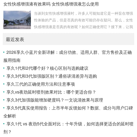
女性快感增强液有效果吗 女性快感增强液怎么使用
物、马鹿茸、人参、秦椒、乙醇等。这些成分不仅减少敏感度
以延长时间，还添加了提升快感的成分，实现延时效果的同时
当谈到女性快感增强液时，许多人可能知道它是一种旨在增强
保留性生活的乐趣。产品特性起效时间：15分钟延时时间：3
性体验的产品，但是否真的有效可能仍存在疑问。那么，女性
0分钟左右最长有效时间：15小时15分钟开始起效，30分钟至
快感增强液是否真的有效呢？如何正确使用它？接下来，让我
7小时内效果最佳，15小时内持续有效。清洗...
们一起通过享久客服来了解一下。女性快感增强液的有效性女
最近发表
性快感增强液是一种针对女性的产品，据称可以增强性欲。如
果你在性方面感到冷漠，可以考虑尝试这种产品，它可能有助
2026享久小蓝片全新详解：成分功效、适用人群、官方售价及正确
于提高性表现，并增加私处的敏感度，从而改善性生活。如果
服用指南
你担心自己的性功能不佳，可以尝试使用女性快感增强液来满
足你的生理需求。女性快感增强液的使用方法女性快感...
享久1代和2代哪个好？核心区别与选购建议
享久3代和3代加强版区别？通俗讲清差异与选购
享久三代的正确使用方法和注意事项
享久vs夜劲延时喷剂效果对比：哪个更适合你？
享久3代加强版能增加硬度吗？一文说清效果与原理
享久5代真实使用报告：上市半年反馈如何？数据、成分与用户口碑
全解析
享久1代 vs 夜劲5代全面对比：十年升级，如何选择更适合的延时喷
剂？