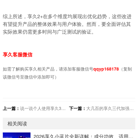
综上所述，享久2+在多个维度均展现出优化趋势，这些改进
有望提升产品的整体效果与用户体验。然而，要全面评估其
实际效果仍需更多时间与广泛测试的验证。
享久客服微信
如需了解购买享久相关产品，请添加客服微信号
qqyp168178
（复制
该微信号至微信中添加即可）
上一篇：
说一说个人使用享久3代小蓝瓶后的真实用后感
下一篇：
大几百的享久三代加强喷剂和几十的延时喷剂有啥区别？
相关阅读
2026享久小蓝片全新详解：成分功效、适用人群、官方售价及正确服用指南