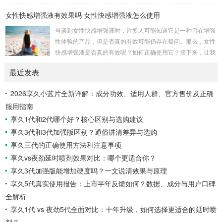
三代的成分包括红高颗、丁香、淫羊藿、绿茶、达米阿那植
女性快感增强液有效果吗 女性快感增强液怎么使用
物、马鹿茸、人参、秦椒、乙醇等。这些成分不仅减少敏感度
以延长时间，还添加了提升快感的成分，实现延时效果的同时
当谈到女性快感增强液时，许多人可能知道它是一种旨在增强
保留性生活的乐趣。产品特性起效时间：15分钟延时时间：3
性体验的产品，但是否真的有效可能仍存在疑问。那么，女性
0分钟左右最长有效时间：15小时15分钟开始起效，30分钟至
快感增强液是否真的有效呢？如何正确使用它？接下来，让我
7小时内效果最佳，15小时内持续有效。清洗...
们一起通过享久客服来了解一下。女性快感增强液的有效性女
最近发表
性快感增强液是一种针对女性的产品，据称可以增强性欲。如
果你在性方面感到冷漠，可以考虑尝试这种产品，它可能有助
2026享久小蓝片全新详解：成分功效、适用人群、官方售价及正确
于提高性表现，并增加私处的敏感度，从而改善性生活。如果
服用指南
你担心自己的性功能不佳，可以尝试使用女性快感增强液来满
足你的生理需求。女性快感增强液的使用方法女性快感...
享久1代和2代哪个好？核心区别与选购建议
享久3代和3代加强版区别？通俗讲清差异与选购
享久三代的正确使用方法和注意事项
享久vs夜劲延时喷剂效果对比：哪个更适合你？
享久3代加强版能增加硬度吗？一文说清效果与原理
享久5代真实使用报告：上市半年反馈如何？数据、成分与用户口碑
全解析
享久1代 vs 夜劲5代全面对比：十年升级，如何选择更适合的延时喷