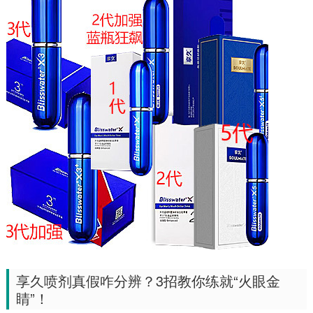
享久喷剂真假咋分辨？3招教你练就“火眼金
睛”！