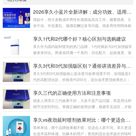
2026享久小蓝片全新详解：成分功效、适用人群、官方售价及正确服用指南
现如今，绝大多数成年男性长期面临高压工作、频繁熬夜、久
坐不动、作息紊乱、烟酒应酬过多等问题。很多男性明明体检
各项指标正常，身体却出现精神萎靡、体能下降、房事耐力不
足、腰膝酸软、事后疲惫难恢复等隐性透支问题。市面上男性
享久1代和2代哪个好？核心区别与选购建议
养护产品鱼龙混杂，速效产品副作用大、易产生依赖性，传统
享久作为国内延时喷剂的热门品牌，1代经典款与2代加强版常
滋补品见效慢、腥味重、吸收差。为此，专注男性健康养护多
被拿来对比。两者虽同属一个系列，但在配方、起效速度、使
年的知名品牌享久，2026年重磅推出全新新品——享久鹿茸血
用体感及性价比上差异明显，下面从多维度详细分析，帮你选
红参肉苁蓉耐力片（俗称：享久小蓝瓶/享久小蓝片）。一款专
到适配需求的款式。先看基础定位与核心配方。享久1代是201
享久3代和3代加强版区别？通俗讲清差异与选购
为中国男性体质量身打造的国标特膳营养品，温...
5年上市的初代产品，作为品牌入门款，配方主打基础天然草
享久3代和3代加强版核心是浓度与效果强度不同，加强版是3
本成分，成分浓度适中，核心作用是初步降低敏感度，满足基
代的高配强化款，价格贵约200元，适合追求更强效果的人；
础延时需求。而2代2017年推出，是打响品牌知名度的关键
标准版更温和，适合新手或日常使用。一、包装外观：一眼分
款，2023年升级为加强版，配方大幅优化，添加红高颗、锁
清3代标准版：纯蓝色礼盒，瓶子无“+”标识，整体简约。3代加
享久三代的正确使用方法和注意事项
阳、肾精草等名贵草本，浓度更高、渗透力...
强版：礼盒侧边有红色条纹，瓶身LOGO右上角多一个“+”，辨
很多人用享久三代效果不好，大多不是产品问题，而是用法和
识度高。 二、成分浓度：加强版全面提升两者原料完全一样，
细节没把控到位。掌握正确的使用步骤，规避常见误区，才能
核心区别在浓度配比：加强版红高颗含量+30%、丁香+22%、
充分发挥产品效果，兼顾舒适体感与使用体验，下面给大家整
达米阿那+10%，整体效果提升约40%。原液颜色：加强版更
理了完整、接地气的实操用法和核心注意事项。一、标准使用
享久vs夜劲延时喷剂效果对比：哪个更适合你？
深，呈深褐...
方法清洁干爽：事前洗净私处，擦干水分，潮湿会影响吸收效
简单来说，两个品牌效果都不错，但适合人群不同。享久更适
果。喷涂用量：常规单次喷涂 2 下，初次体质敏感者先用 1 下
合追求温和体感、怕麻木的用户；夜劲则适合追求超长持续时