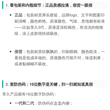
1.
看包装和内瓶细节：正品质感拉满，假货一眼假
正品
：包装材质厚实硬挺，品牌logo、文字和图案印
刷清晰，颜色鲜艳。原液颜色、气味、质地都有标准
——比如享久3代，原液是深棕褐色，有淡淡的植物
味，涂上皮肤很快就吸收。
假货
：包装材质轻飘飘的，印刷模糊、颜色暗淡，一
看就是低成本做的。原液颜色可能不对，味道刺鼻，
或者黏糊糊不吸收。
2.
查防伪码：16位数字是关键，扫一扫就知道真假
享久产品都有16位数字防伪码：
一代和二代
：防伪码在盒盖内侧；