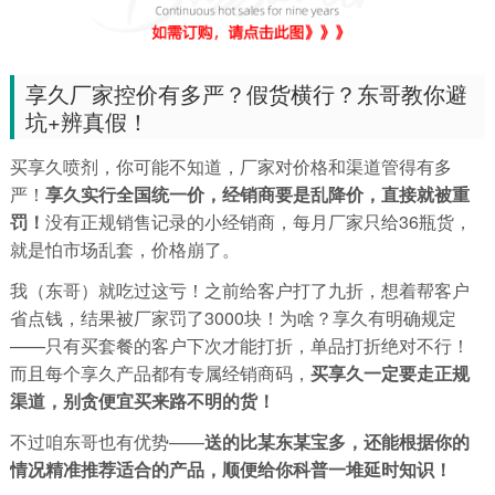
享久厂家控价有多严？假货横行？东哥教你避
坑+辨真假！
买享久喷剂，你可能不知道，厂家对价格和渠道管得有多
严！
享久实行全国统一价，经销商要是乱降价，直接就被重
罚！
没有正规销售记录的小经销商，每月厂家只给36瓶货，
就是怕市场乱套，价格崩了。
我（东哥）就吃过这亏！之前给客户打了九折，想着帮客户
省点钱，结果被厂家罚了3000块！为啥？享久有明确规定
——只有买套餐的客户下次才能打折，单品打折绝对不行！
而且每个享久产品都有专属经销商码，
买享久一定要走正规
渠道，别贪便宜买来路不明的货！
不过咱东哥也有优势——
送的比某东某宝多，还能根据你的
情况精准推荐适合的产品，顺便给你科普一堆延时知识！