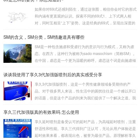
如果你对69式还感到陌生，通过这张图，相信你会对它的形式
和内涵有更直观的认识。探索不同的69式1、上下式两人相
对，同时互相呈“上下”姿势。这是经典的69式，呈现出深度的
身体交流。2、侧躺式最为舒适的一种姿势，女方躺侧，男方
SM的含义，SM分类，SM情趣道具有哪些
头枕女方大腿。这种体位让双方能更轻松地互相口爱。3、立
式是一种较为高难度的体位，其中一人站立，而另一人倒立。
SM是一种包含施虐和受虐行为的意识与行为模式，又称为虐
考验了男女双方身体素质，需慎重尝试。侧躺式的舒适之处这
恋。在西方，这种行为被称为sado masochism（简称SM）。
一姿势的独特之处在于，女性可以更轻松地掌控伴侣的口舌刺
在中国，虐恋是一个更为温暖的称呼。虐恋这个词是由施虐倾
激，同时避免疲劳。男性则可通过合适的角度和...
向（Sadism）和受虐倾向（Masochism）两者合成的，它的
谈谈我使用了享久3代加强版喷剂后的真实感受分享
英文简写即我们通常所说的SM。SM情趣道具包括捆绑和束
缚、悬吊、性辅助工具、灌肠、导尿、窒息、穿刺穿环、舔、
享久3代加强版喷剂，这是一个男性健康领域备受期待的产
野外调教、蜡烛、冰块、夹子、鞭打、头发、剃体毛等。这些
品。对于很多男人来说，性生活中的困扰往往是一个难以开口
道具在使用时需要注意安全和卫生，尤其是涉及到身体部位的
的话题，但是这个产品的到来为我们提供了一个解决之道。我
刺激和捆绑时，要注意血...
对这款产品的真实感受是非常积极的，因为它在改善男人的房
享久三代加强版真的有效果吗 怎么使用
事时间方面提供了显著的帮助。首先，我要强调的是这个产品
的使用非常简单。只需将享久3代加强版喷剂喷洒在阳具上，
享久延时喷剂是备受认可的延时产品，为高端延时喷剂，注重
然后轻轻按摩，稍等片刻，你就可以享受到它的效果了。这一
舒适性和性能。享久三代得到广泛认可，无论从用户体验还是
点对我来说非常重要，因为它不需要繁琐的准备或额外的设
延时效果来看，都表现出色，被誉为最佳产品。原理解析享久
备，而是一个方便且离不开家的解决方案。当我第一次使用...