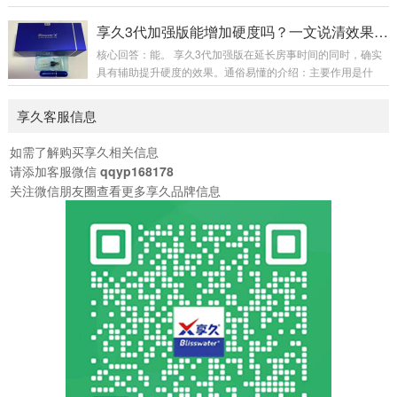
试探。喷涂位置：对准龟头冠状沟部位均匀喷洒，避开尿道
间、能接受稍强体感的用户。一、核心效果对比对比维度享久
口。等待起效：静置自然吸收，最佳等待 20-30 分钟，药效达
夜劲主要成分丁香、达米阿那、人参、绿茶、淫羊藿等天然植
享久3代加强版能增加硬度吗？一文说清效果与原理
到峰值。事前清洗：吸收完成后用清水...
物提取物冬虫夏草、肉苁蓉、达米阿那植物、藏红花、人参等
核心回答：能。 享久3代加强版在延长房事时间的同时，确实
作用原理暂时降低龟头敏感度，同时添加增加快感的成分，实
具有辅助提升硬度的效果。通俗易懂的介绍：主要作用是什
现“一升一降”同样通过降低敏感度并增加快感成分来延长房事
么？它是一款男性外用延时喷剂，核心功能是降低敏感度、延
时间起效时间15-60分钟（不同型号有差异）15-30分钟持续时
长性生活时间。为什么说它能增加硬度？因为它添加了淫羊
享久客服信息
间6-18小时（五代版最长）12-4...
藿、马鹿茸、人参等天然植物成分。这些成分在传统认知中
有“补肾壮阳”的作用，能够帮助促进局部血液循环、增强性欲
如需了解购买享久相关信息
和勃起时的充盈感，从而在延时的基础上，让勃起状态更坚
请添加客服微信
qqyp168178
挺、更有力。简单理解：它不只是让你“更持久”，还能让你在
关注微信朋友圈查看更多享久品牌信息
过程中“状态更好”。使用感受如何？作为植物提取产品...