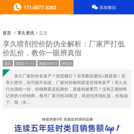
171-5677-3282
添加微信
首页
享久资讯
正文
享久喷剂控价防伪全解析：厂家严打低
价乱价，教你一眼辨真假
享久
2025-11-11
阅读:41971
评论:0
享久厂家控价有多严？假货横行？东哥教你避坑+辨真假！买
享久喷剂，你可能不知道，厂家对价格和渠道管得有多严！享久实
行全国统一价，经销商要是乱降价，直接就被重罚！没有正规销售
记录的小经销商，每月厂家只给36瓶货，就是怕市场乱套，价格崩
了。我（东...