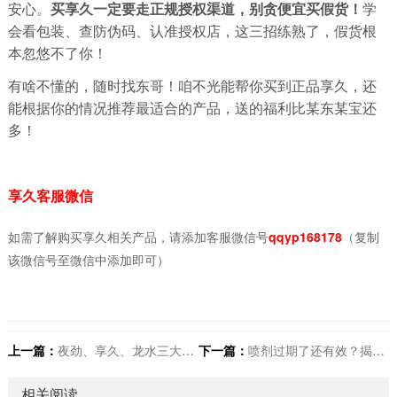
安心。
买享久一定要走正规授权渠道，别贪便宜买假货！
学
会看包装、查防伪码、认准授权店，这三招练熟了，假货根
本忽悠不了你！
有啥不懂的，随时找东哥！咱不光能帮你买到正品享久，还
能根据你的情况推荐最适合的产品，送的福利比某东某宝还
多！
享久客服微信
如需了解购买享久相关产品，请添加客服微信号
qqyp168178
（复制
该微信号至微信中添加即可）
上一篇：
夜劲、享久、龙水三大延时喷剂怎么选？老用户实测帮你避坑
下一篇：
喷剂过期了还有效？揭秘享久3等产品“超期服役”的5大原因
相关阅读