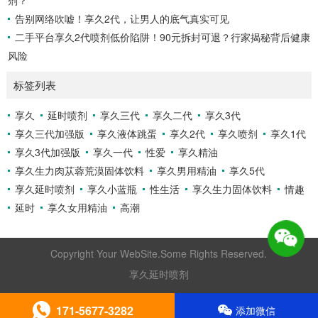
剂？
告别网络吹嘘！享久2代，让男人的底气真实可见
二手平台享久2代喷剂低价陷阱！90元拆封可退？行家揭秘背后健康
风险
标签列表
享久
延时喷剂
享久三代
享久二代
享久3代
享久三代加强版
享久液体跳蛋
享久2代
享久喷剂
享久1代
享久3代加强版
享久一代
性爱
享久精油
享久生力肉苁蓉荒漠固体饮料
享久男用精油
享久5代
享久延时喷剂
享久小蓝瓶
性生活
享久生力固体饮料
情趣
延时
享久女用精油
高潮
Copyright Your WebSite.Some Rights Reserved.
享久延时喷剂
171-5677-3282
添加微信